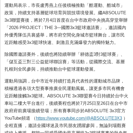
運動局表示，市長盧秀燕上任後積極推動「酷運動、酷城市」
政策，持續支持基層籃球培育與競技環境發展。繼ABSOLUTE
3x3聯盟賽後，將於7月4日首度在台中市政府中央挑高穿堂舉辦
「2026 PROJECT : THE 3—國際3x3籃球邀請賽」，邀請國內
外優秀隊伍共襄盛舉，將市府空間化身城市籃球舞台，讓市民
近距離感受3x3籃球快速、刺激且充滿爆發力的獨特魅力。
除國際邀請賽外，後續也將陸續舉辦「耕德盃3對3籃球賽」、
「儲互盃三對三公益籃球聯誼賽」等活動，從國際交流、基層
扎根到全民參與，持續推動台中籃球運動發展。
運動局強調，台中市近年持續打造具代表性的運動城市品牌，
積極透過各項大型賽事推廣全民運動風氣，讓更多市民有機會
近距離接觸3x3籃球。ABSOLUTE 3x3聯盟賽今日持續於台中火
車站二樓大平台進行，後續賽程也將於7月25日至26日在台中市
政府府前廣場接續登場；所有賽事同步於ABSOLUTE 3x3官方
YouTube頻道 （
https://www.youtube.com/@ABSOLUTE3X3
）
全程直播 ，邀請全國球迷及市民朋友踴躍參與，無論到場觀賽
或線上應援，都能一同感受國內最高層級3x3籃球賽事的熱血氛