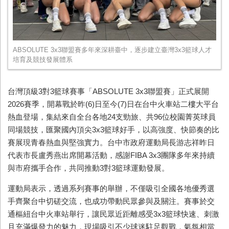
ABSOLUTE 3x3聯盟賽多年來深耕臺中，逐步建立臺灣3x3籃球人才
培育及競技發展體系
台灣頂級3對3籃球賽事「ABSOLUTE 3x3聯盟賽」正式展開
2026賽季，開幕戰於昨(6)日至今(7)日在台中火車站二樓大平台
熱血登場，集結來自全台各地24支勁旅、共96位校園菁英球員
同場競技，匯聚國內頂尖3x3籃球好手，以高強度、快節奏的比
賽展現青春熱血與堅強實力。台中市政府運動局長游志祥昨日
代表市長盧秀燕出席開幕活動，感謝FIBA 3x3團隊多年來持續
與市府攜手合作，共同推動3對3籃球運動發展。
運動局表示，透過系列賽事的舉辦，不僅吸引全國各地優秀選
手齊聚台中切磋交流，也成功帶動民眾參與及關注。賽事於交
通樞紐台中火車站舉行，讓民眾近距離感受3x3籃球快速、刺激
且充滿爆發力的魅力，現場吸引不少球迷駐足觀戰，氣氛相當