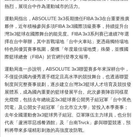
熱烈，展現台中作為運動城市的活力。
運動局指出，ABSOLUTE 3x3長期擔任FIBA 3x3在台重要推廣
夥伴，近年積極參與多項FIBA 3x3國際頂級賽事，持續提升台
灣3x3籃球在國際舞台的能見度。FIBA 3x3系列賽已連續7年選
擇在台中舉辦，其中首戰場地「台中火車站」更憑藉獨特場地
特色與優質賽事氛圍，榮獲「年度最佳場地獎」殊榮，並獲國
際籃球總會（FIBA）於官網刊登專文報導。
運動局進一步說明，ABSOLUTE 3x3聯盟賽多年來深耕台中，
不僅提供國內優秀選手穩定且高水準的競技舞台，也透過聯盟
制度與完整賽事規劃，逐步建立台灣3x3籃球人才培育及競技發
展體系，成為國內重要的籃球發展平台。此次參賽陣容同樣星
光熠熠，包括去年總統盃3x3籃球賽公開男子組冠軍「台中黑色
閃電」及公開女子組冠軍「台北市立大學」皆投入本季賽事；
去年全國運動會3x3籃球男子組冠、亞軍隊伍主力球員，也分別
代表「蘆洲罪惡感餐酒館」及「台南Trvck」參與聯盟競逐，預
料將帶來多場精彩刺激的高強度攻防戰。