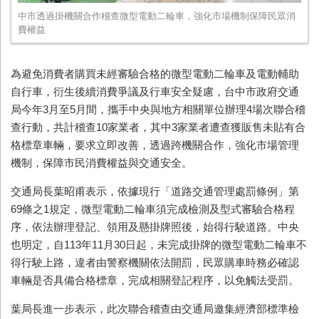
中市透過掛機關合作稽查微型電動二輪車，強化市場機制保障民眾消
費權益
為避免消費者購買未經審驗合格的微型電動二輪車及電動輔助
自行車，衍生後續消費爭議及行車安全疑慮，台中市政府交通
局今年3月至5月間，攜手中央與地方相關單位辦理4場次聯合稽
查行動，共計稽查10家業者，其中3家業者遭查獲販售未貼有合
格標章車輛，要求立即改善，透過跨機關合作，強化市場管理
機制，保障市民消費權益與交通安全。
交通局長葉昭甫表示，依據現行「道路交通管理處罰條例」第
69條之1規定，微型電動二輪車須完成檢測及型式審驗合格程
序，依法辦理登記、領用及懸掛牌照後，始得行駛道路。中央
也明定，自113年11月30日起，未完成掛牌的微型電動二輪車不
得行駛上路，違者由警察機關依法開罰，民眾購車時務必確認
車輛是否具備合格標章，完成相關登記程序，以免觸法受罰。
葉局長進一步表示，此次聯合稽查由交通局邀集經濟部標準檢