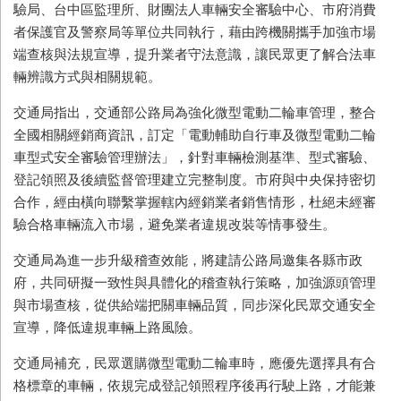
驗局、台中區監理所、財團法人車輛安全審驗中心、市府消費
者保護官及警察局等單位共同執行，藉由跨機關攜手加強市場
端查核與法規宣導，提升業者守法意識，讓民眾更了解合法車
輛辨識方式與相關規範。
交通局指出，交通部公路局為強化微型電動二輪車管理，整合
全國相關經銷商資訊，訂定「電動輔助自行車及微型電動二輪
車型式安全審驗管理辦法」，針對車輛檢測基準、型式審驗、
登記領照及後續監督管理建立完整制度。市府與中央保持密切
合作，經由橫向聯繫掌握轄內經銷業者銷售情形，杜絕未經審
驗合格車輛流入市場，避免業者違規改裝等情事發生。
交通局為進一步升級稽查效能，將建請公路局邀集各縣市政
府，共同研擬一致性與具體化的稽查執行策略，加強源頭管理
與市場查核，從供給端把關車輛品質，同步深化民眾交通安全
宣導，降低違規車輛上路風險。
交通局補充，民眾選購微型電動二輪車時，應優先選擇具有合
格標章的車輛，依規完成登記領照程序後再行駛上路，才能兼