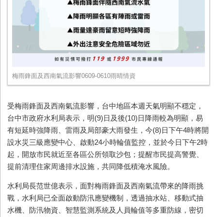
梅雨鋒面及西南氣流影響0609-0610雨晴情資
受梅雨鋒面及西南氣流影響，台中地區本週天氣明顯不穩定，
台中市政府水利局表示，明(9)日及後(10)日降雨較為明顯，易
有短延時強降雨、雷雨及局部豪大雨發生，今(8)日下午4時將開
設水災三級應變中心、啟動24小時輪值監控，並於今日下午2時
起，開放市民就近至各區公所領取沙包；提醒市民提高警覺、
提前清理住家周邊排水設施，共同降低積淹水風險。
水利局長范世億表示，面對梅雨鋒面及西南氣流帶來的降雨挑
戰，水利局已全面啟動防汛應變機制，透過抽水站、移動式抽
水機、防汛物資、智慧監測系統及人員輪值等多重防線，密切