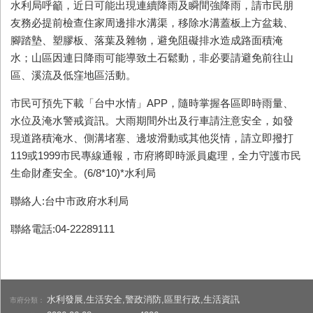
水利局呼籲，近日可能出現連續降雨及瞬間強降雨，請市民朋
友務必提前檢查住家周邊排水溝渠，移除水溝蓋板上方盆栽、
腳踏墊、塑膠板、落葉及雜物，避免阻礙排水造成路面積淹
水；山區因連日降雨可能導致土石鬆動，非必要請避免前往山
區、溪流及低窪地區活動。
市民可預先下載「台中水情」APP，隨時掌握各區即時雨量、
水位及淹水警戒資訊。大雨期間外出及行車請注意安全，如發
現道路積淹水、側溝堵塞、邊坡滑動或其他災情，請立即撥打
119或1999市民專線通報，市府將即時派員處理，全力守護市民
生命財產安全。(6/8*10)*水利局
聯絡人:台中市政府水利局
聯絡電話:04-22289111
水利發展,生活安全,警政消防,區里行政,生活資訊
市府分類：