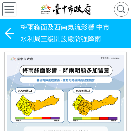
梅雨鋒面及西南氣流影響 中市
水利局三級開設嚴防強降雨