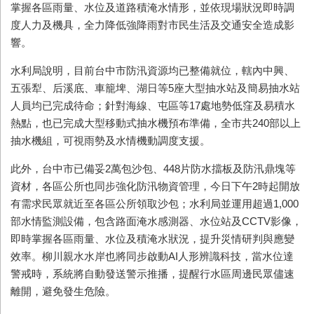
掌握各區雨量、水位及道路積淹水情形，並依現場狀況即時調
度人力及機具，全力降低強降雨對市民生活及交通安全造成影
響。
水利局說明，目前台中市防汛資源均已整備就位，轄內中興、
五張犁、后溪底、車籠埤、湖日等5座大型抽水站及簡易抽水站
人員均已完成待命；針對海線、屯區等17處地勢低窪及易積水
熱點，也已完成大型移動式抽水機預布準備，全市共240部以上
抽水機組，可視雨勢及水情機動調度支援。
此外，台中市已備妥2萬包沙包、448片防水擋板及防汛鼎塊等
資材，各區公所也同步強化防汛物資管理，今日下午2時起開放
有需求民眾就近至各區公所領取沙包；水利局並運用超過1,000
部水情監測設備，包含路面淹水感測器、水位站及CCTV影像，
即時掌握各區雨量、水位及積淹水狀況，提升災情研判與應變
效率。柳川親水水岸也將同步啟動AI人形辨識科技，當水位達
警戒時，系統將自動發送警示推播，提醒行水區周邊民眾儘速
離開，避免發生危險。