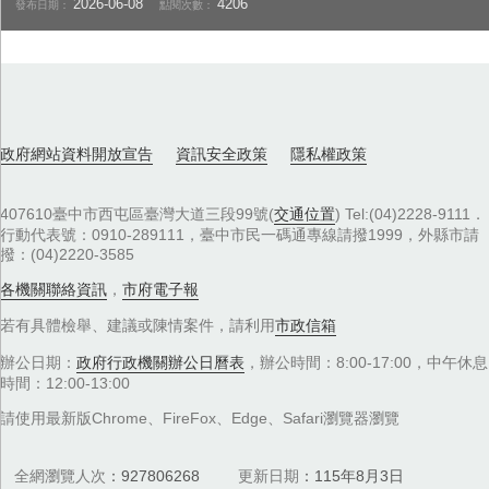
2026-06-08
4206
發布日期：
點閱次數：
政府網站資料開放宣告
資訊安全政策
隱私權政策
407610臺中市西屯區臺灣大道三段99號(
交通位置
) Tel:(04)2228-9111．
行動代表號：0910-289111，臺中市民一碼通專線請撥1999，外縣市請
撥：(04)2220-3585
各機關聯絡資訊
，
市府電子報
若有具體檢舉、建議或陳情案件，請利用
市政信箱
辦公日期：
政府行政機關辦公日曆表
，辦公時間：8:00-17:00，中午休息
時間：12:00-13:00
請使用最新版Chrome、FireFox、Edge、Safari瀏覽器瀏覽
全網瀏覽人次
927806268
更新日期
115年8月3日