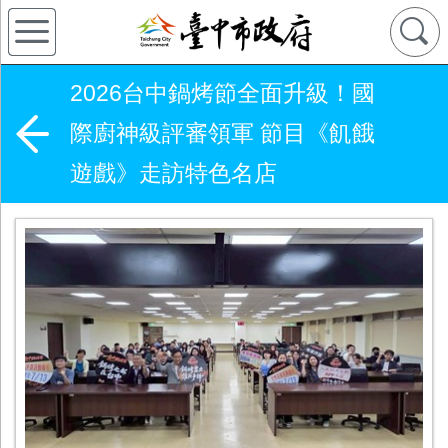
2026台中鍋烤節全面升級！國
際廚神級評審領軍 節目《飢餓
遊戲》走訪特色名店