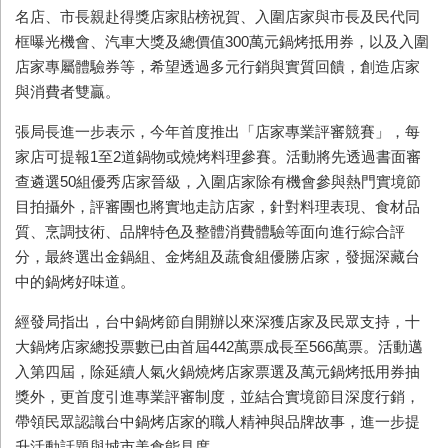
名店、市長親赴得獎店家貼榜祝賀、入圍店家與市長及民代同
框曝光機會、汽車大獎及總價值300萬元鍋烤抵用券，以及入圍
店家專屬體驗券等，希望透過多元行銷與實質回饋，創造店家
與消費者雙贏。
張局長進一步表示，今年首度推出「店家專業評審競賽」，每
家店可提報1至2道鍋物或燒烤料理參賽。活動將先透過書面審
查遴選50組優秀店家晉級，入圍店家除有機會參與熱門實境節
目拍攝外，評審團也將實地走訪店家，針對料理表現、食材品
質、烹調技術、品牌特色及整體消費體驗等面向進行綜合評
分，最終選出金鍋組、金烤組及蔬食組優勝店家，發掘深藏台
中的鍋烤好味道。
經發局指出，台中鍋烤節自開辦以來深獲店家及民眾支持，十
大鍋烤店家總投票數已由首屆442萬票成長至566萬票。活動邁
入第四屆，除延續人氣火鍋燒烤店家票選及萬元鍋烤抵用券抽
獎外，更首度引進專業評審制度，並結合實境節目深度行銷，
帶領民眾認識台中鍋烤店家的職人精神與品牌故事，進一步提
升活動話題與城市美食能見度。