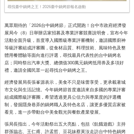
尋找臺中鍋烤之王！2026臺中鍋烤節報名啟動
萬眾期待的「2026台中鍋烤節」正式開跑！台中市政府經濟發
展局今（8）日舉辦店家招募及專業評審競賽說明會，宣布今年
活動全面升級，首度導入國際級專業評審機制，邀請國際廚神
等級評審組成評審團，從食材品質、料理技術、風味特色及整
體用餐體驗等面向進行評選，尋找最具代表性的台中鍋烤名
店；同時祭出汽車大獎、總價值300萬元鍋烤抵用券及多項好
禮，邀請全國民眾一起尋找台中鍋烤之王。
經濟發展局長張峯源表示，美食不只是味蕾享受，更承載著城
市文化與生活記憶。今年鍋烤節首度邀請來自多國的專業評審
組成國際級評審團，希望透過更具公信力與專業度的評選機
制，發掘隱身巷弄的鍋烤職人及特色名店，讓更多優質店家被
看見，進一步帶動台中美食觀光與餐飲產業發展。
張局長指出，今年活動祭出五大亮點，包括《飢餓遊戲》主持
群孫協志、王仁甫、許孟哲、豆花妹蔡黃汝走訪台中特色鍋烤