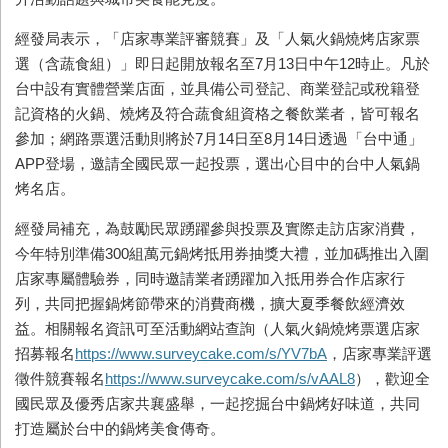
經發局表示，「店家專業評審競賽」及「人氣火鍋燒烤店家票
選（含蔬食組）」即日起開放報名至7月13日中午12時止。凡於
台中設有實體營業店面，並具備公司登記、商業登記或稅籍登
記資格的火鍋、燒烤及符合蔬食組資格之餐飲業者，皆可報名
參加；網路票選活動則將於7月14日至8月14日透過「台中通」
APP登場，邀請全國民眾一起投票，選出心目中的台中人氣鍋
烤名店。
經發局補充，為鼓勵民眾踴躍參與投票及實際走訪店家消費，
今年特別準備300組萬元鍋烤抵用券抽獎大禮，並加碼推出入圍
店家專屬體驗券，同時邀請業者踴躍加入抵用券合作店家行
列，共同把握鍋烤節帶來的消費商機，擴大夏季餐飲經濟效
益。相關報名資訊可至活動網站查詢（人氣火鍋燒烤票選店家
招募報名
https://www.surveycake.com/s/YV7bA
，店家專業評選
徵件競賽報名
https://www.surveycake.com/s/vAAL8
），歡迎全
國民眾及優秀店家共襄盛舉，一起挖掘台中鍋烤好味道，共同
打造屬於台中的鍋烤美食傳奇。