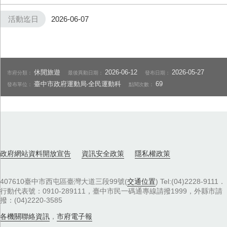
活動迄日
2026-06-07
休閒旅遊
2026-06-12
2026-05-27
市府分類：
最後異動日期：
發布日期：
臺中市政府運動局‧全民運動科
69
發布單位：
點閱次數：
政府網站資料開放宣告
資訊安全政策
隱私權政策
407610臺中市西屯區臺灣大道三段99號(
交通位置
) Tel:(04)2228-9111．
行動代表號：0910-289111，臺中市民一碼通專線請撥1999，外縣市請
撥：(04)2220-3585
各機關聯絡資訊
，
市府電子報