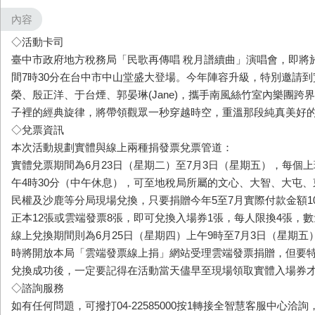
內容
◇活動卡司
臺中市政府地方稅務局「民歌再傳唱 稅月譜續曲」演唱會，即將於7
間7時30分在台中市中山堂盛大登場。今年陣容升級，特別邀請
榮、殷正洋、于台煙、郭晏琳(Jane)，攜手南風絲竹室內樂團跨
子裡的經典旋律，將帶領觀眾一秒穿越時空，重溫那段純真美好
◇兌票資訊
本次活動規劃實體與線上兩種捐發票兌票管道：
實體兌票期間為6月23日（星期二）至7月3日（星期五），每個
午4時30分（中午休息），可至地稅局所屬的文心、大智、大屯
民權及沙鹿等分局現場兌換，只要捐贈今年5至7月實際付款金額1
正本12張或雲端發票8張，即可兌換入場券1張，每人限換4張，
線上兌換期間則為6月25日（星期四）上午9時至7月3日（星期五）
時將開放本局「雲端發票線上捐」網站受理雲端發票捐贈，但要
兌換成功後，一定要記得在活動當天儘早至現場領取實體入場券
◇諮詢服務
如有任何問題，可撥打04-22585000按1轉接全智慧客服中心洽