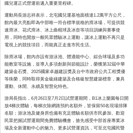
國兒運正式營運前邁入重要里程碑。
運動局長游志祥表示，北屯國兒運基地面積達1.2萬平方公尺，
館內最大亮點即為中部唯一符合標準規格的滑冰場，可提供競
速滑冰、花式滑冰、冰上曲棍球及冰壺等項目訓練與賽事使
用，同時也開放一般民眾體驗冰上運動，讓冰上運動不再只是
電視上的競技項目，而能真正走進市民生活。
除滑冰場，館內亦設有游泳池、體適能中心、綜合球場及多功
能教室等設施，並導入多項創新與節能設計，榮獲第32屆中華
建築金石獎、2025國家卓越建設獎及台中市政府公共工程獎優
等殊榮，同時取得黃金級綠建築及合格級智慧建築標章，兼具
運動、休閒、永續及智慧化特色。
游局長指出，6月26日至7月2日試營運期間，B1冰上樂園每日開
放4梯次體驗，每梯次除網路預約名額外，皆保留50名現場排隊
名額；游泳池及健身房也備有充足體驗名額供市民參加。歡迎
民眾把握試營運期間免費體驗機會，搶先感受中部首座專業冰
場及全新運動中心的魅力。更多試營運資訊，可至北屯國民暨