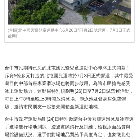
(首圖)北屯國民暨兒童運動中心6月26日至7月2日試營運，7月3日正式
啟用!
台中市民期待已久的北屯國民暨兒童運動中心即將正式開幕！
斥資9億多元打造的北屯國兒運將於7月3日正式營運，其中最受
矚目的中部首座專業滑冰場也將同步啟用。為讓市民搶先感受
冰上運動魅力，運動局特別規劃明(26)日至7月2日試營運活動，
每日上午8時至晚上8時開放滑冰場、游泳池及健身房免費體
驗，邀請市民朋友一起搶先開箱全新運動地標。
台中市政府運動局昨(24)日特別邀請台中優秀競速滑冰及冰壺選
手進場進行場地測試，透過實際滑行及訓練，檢視冰面品質與
場館設備狀況。選手們對場地品質給予高度肯定，也象徵北屯