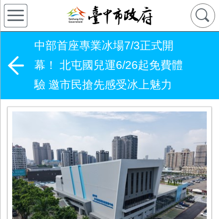
中部首座專業冰場7/3正式開
幕！ 北屯國兒運6/26起免費體
驗 邀市民搶先感受冰上魅力