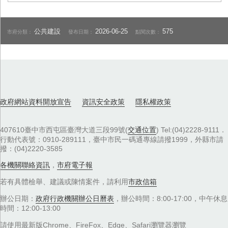
公共建設
2026-06-25
575
市府分類：
發布日期：
點閱次數：
政府網站資料開放宣告
資訊安全政策
隱私權政策
407610臺中市西屯區臺灣大道三段99號(
交通位置
) Tel:(04)2228-9111．
行動代表號：0910-289111，臺中市民一碼通專線請撥1999，外縣市請
撥：(04)2220-3585
各機關聯絡資訊
，
市府電子報
若有具體檢舉、建議或陳情案件，請利用
市政信箱
辦公日期：
政府行政機關辦公日曆表
，辦公時間：8:00-17:00，中午休息
時間：12:00-13:00
請使用最新版Chrome、FireFox、Edge、Safari瀏覽器瀏覽