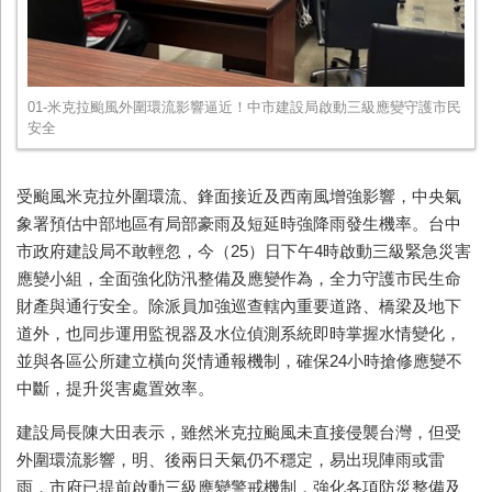
01-米克拉颱風外圍環流影響逼近！中市建設局啟動三級應變守護市民
安全
受颱風米克拉外圍環流、鋒面接近及西南風增強影響，中央氣
象署預估中部地區有局部豪雨及短延時強降雨發生機率。台中
市政府建設局不敢輕忽，今（25）日下午4時啟動三級緊急災害
應變小組，全面強化防汛整備及應變作為，全力守護市民生命
財產與通行安全。除派員加強巡查轄內重要道路、橋梁及地下
道外，也同步運用監視器及水位偵測系統即時掌握水情變化，
並與各區公所建立橫向災情通報機制，確保24小時搶修應變不
中斷，提升災害處置效率。
建設局長陳大田表示，雖然米克拉颱風未直接侵襲台灣，但受
外圍環流影響，明、後兩日天氣仍不穩定，易出現陣雨或雷
雨，市府已提前啟動三級應變警戒機制，強化各項防災整備及