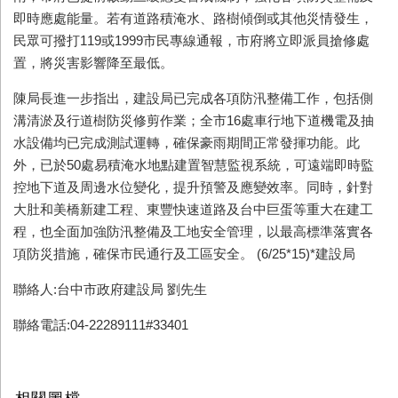
即時應處能量。若有道路積淹水、路樹傾倒或其他災情發生，
民眾可撥打119或1999市民專線通報，市府將立即派員搶修處
置，將災害影響降至最低。
陳局長進一步指出，建設局已完成各項防汛整備工作，包括側
溝清淤及行道樹防災修剪作業；全市16處車行地下道機電及抽
水設備均已完成測試運轉，確保豪雨期間正常發揮功能。此
外，已於50處易積淹水地點建置智慧監視系統，可遠端即時監
控地下道及周邊水位變化，提升預警及應變效率。同時，針對
大肚和美橋新建工程、東豐快速道路及台中巨蛋等重大在建工
程，也全面加強防汛整備及工地安全管理，以最高標準落實各
項防災措施，確保市民通行及工區安全。 (6/25*15)*
建設局
聯絡人:台中市政府建設局 劉先生
聯絡電話:04-22289111#33401
相關圖檔