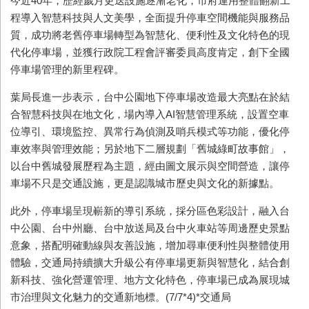
今近40年，歷經歲月更迭設施逐漸老化，市府運用整體翻新工
程導入智慧科技與人文美學，全面提升停車空間機能與服務品
質，成功將老舊停車場轉型為智慧化、便利性及文化特色的現
代化停車場，並獲行政院工程會評審委員高度肯定，創下全國
停車場管理的新里程碑。
葉局長進一步表示，台中公園地下停車場改造最大亮點在於結
合智慧科技與在地文化，場內導入AI智慧管理系統，設置空車
位導引、環境監控、異常行為偵測及哨兵模式等功能，優化停
車效率與管理效能；另於地下二層規劃「舊城綠町故事館」，
以台中舊城發展歷程為主題，經由圖文展示與空間營造，讓停
車場不只是交通設施，更是認識城市歷史與文化的新據點。
此外，停車場呈現嶄新的導引系統，採分區色彩設計，融入台
中公園、台中州廳、台中放送局及台中火車站等周邊歷史景點
意象，搭配明確動線與友善設施，增加尋車便利性與整體使用
體驗，交通局持續擴大升級公有停車場更新與智慧化，結合創
新科技、強化營運管理、地方文化特色，停車場已成為展現城
市治理與文化魅力的交通新地標。(7/7*4)*交通局