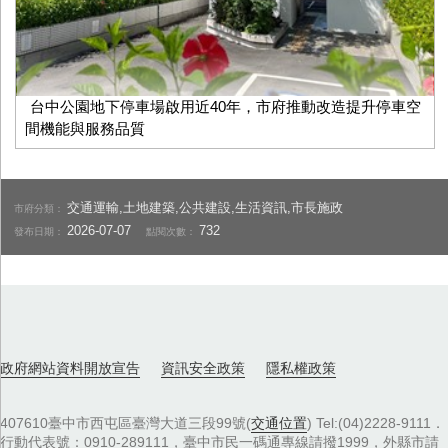
台中公園地下停車場啟用近40年，市府推動改造提升停車空
間機能與服務品質
交通運輸,土地建築,公共建設,生活資訊,市長施政
市府分類：
2026-07-07
732
發布日期：
點閱次數：
政府網站資料開放宣告
資訊安全政策
隱私權政策
407610臺中市西屯區臺灣大道三段99號(
交通位置
) Tel:(04)2228-9111．
行動代表號：0910-289111，臺中市民一碼通專線請撥1999，外縣市請