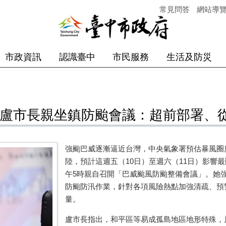
常見問答
網站導
市政資訊
認識臺中
市民服務
生活及防災
 盧市長親坐鎮防颱會議：超前部署、
強颱巴威逐漸逼近台灣，中央氣象署預估暴風圈廣
陸，預計這週五（10日）至週六（11日）影響
午5時親自召開「巴威颱風防颱整備會議」。她
防颱防汛作業，針對各項風險熱點加強清疏、預
量。
盧市長指出，和平區等易成孤島地區地形特殊，