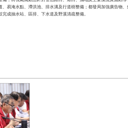
道、易淹水點、滯洪池、排水溝及行道樹整備；都發局加強廣告物、
並完成抽水站、區排、下水道及野溪清疏整備。