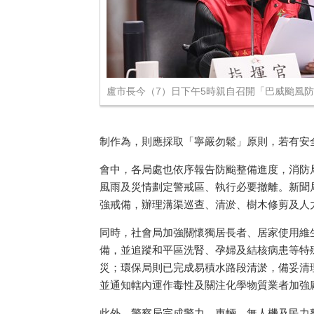
盧市長今（7）日下午5時親自召開「巴威颱風
制作為，則應採取「寧嚴勿鬆」原則，若有安
會中，各局處也依序報告防颱整備進度，消防局
風雨及災情劃定警戒區、執行必要撤離。新聞局
強戒備，辦理溝渠巡查、清淤、樹木修剪及人
同時，社會局加強關懷獨居長者、居家使用維
備，並追蹤和平區洗腎、孕婦及結核病患等特
災；環保局則已完成易積水路段清淤，備妥清
並通知轄內運作毒性及關注化學物質業者加強
此外，警察局完成警力、車輛、無人機及民力