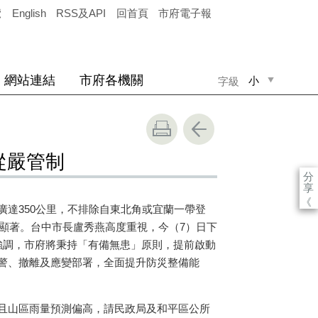
覽
English
RSS及API
回首頁
市府電子報
網站連結
市府各機關
小
字級
中
大
從嚴管制
分
享
《
達350公里，不排除自東北角或宜蘭一帶登
最顯著。台中市長盧秀燕高度重視，今（7）日下
強調，市府將秉持「有備無患」原則，提前啟動
警、撤離及應變部署，全面提升防災整備能
且山區雨量預測偏高，請民政局及和平區公所