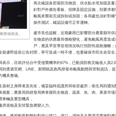
再次確認各部落防汛物資、供水點水塔加固及蓄
針對戶外廣告看板、招牌及固定設施，則要求都
颱風來襲前完成拆卸或加固；各局處也須針對權
操作測試，確認設備可正常運轉。
盧市長也提醒，近期豪雨已影響部分農業縣市供
防颱整備會議」
生物資的供應量與價格變化，避免颱風再度造成
戶，應及早宣導並視情況執行預防性疏散撤離；
全疑慮即提前公告封閉，寧可造成一時不便，也要確保市民生命安全
表示，目前評估台中受侵襲機率約67%，已動員防救災輪值人員2,
則透過官網、LINE、新聞稿及跑馬燈發布颱風動態與管制資訊，提
力機具整備。
生器材之身障者及街友，備妥臨時庇護所與收容處所；衛生局則通知
殊個案；農業局與經發局將掌握民生物資、蔬菜、魚、肉、果菜市場
理車輛及重型機具，
廠房巡檢及安排緊急應變人力。
整備，將視颱風動態針對登山路口、港口、濕地及主要溪流實施勸導