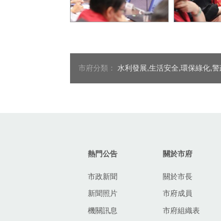
盧市長強調市府將秉持「有
市長盧秀燕於
備無患」原則，提前啟動防
議中聽取各
颱防汛作業
市府分類：
水利發展,生活安全,環保綠化,
:::
熱門公告
關於市府
市政新聞
關於市長
新聞照片
市府成員
機關訊息
市府組織表