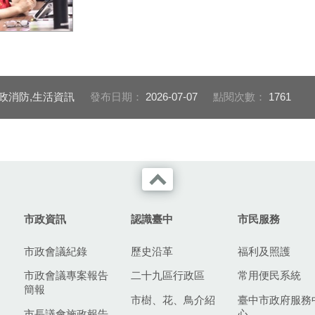
今(7)日整備會
局處簡報
警政消防,生活資訊
發布日期：
2026-07-07
點閱次數：
1761
市政資訊
認識臺中
市民服務
市政會議紀錄
歷史沿革
福利及照護
市政會議專案報告
二十九區行政區
常用便民系統
簡報
市樹、花、鳥介紹
臺中市政府服務
市長議會施政報告
心