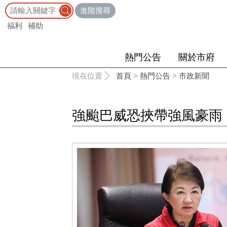
:::
進階搜尋
福利
補助
熱門公告
關於市府
:::
現在位置
首頁
>
熱門公告
>
市政新聞
強颱巴威恐挾帶強風豪雨