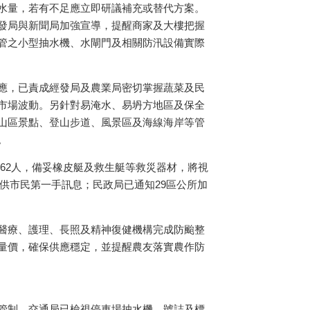
水量，若有不足應立即研議補充或替代方案。
發局與新聞局加強宣導，提醒商家及大樓把握
管之小型抽水機、水閘門及相關防汛設備實際
應，已責成經發局及農業局密切掌握蔬菜及民
市場波動。另針對易淹水、易坍方地區及保全
山區景點、登山步道、風景區及海線海岸等管
。
062人，備妥橡皮艇及救生艇等救災器材，將視
供市民第一手訊息；民政局已通知29區公所加
醫療、護理、長照及精神復健機構完成防颱整
量價，確保供應穩定，並提醒農友落實農作防
管制。交通局已檢視停車場抽水機、號誌及標