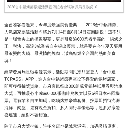
2026台中鍋烤節票選活動宣傳記者會張峯源局長致詞_0
全台饕客看過來，今年度最強美食慶典—「2026台中鍋烤節」
人氣店家票選活動即將於7月14日至8月14日震撼開投！這不只
是一場舌尖上的極致饗宴，更是引爆逾600業者爭霸的「鍋烤之
王」對決，高達3成業者自主提出優惠，就是要在今年夏天要用
最滾燙的火鍋、最激情的燒肉，澈底點燃全台灣的熱血美食
魂！
經濟發展局長張峯源表示，活動期間民眾只需登入「台中通
TCPASS」APP，進入台中鍋烤節專區投下喜愛的鍋烤店家，
即可獲得抽獎資格。市府豪氣祭出300組萬元鍋烤抵用券與汽車
大獎，再抽暖心小確幸6,000張咖啡兌換券以及5張日本來回機
票。還有業者自主加碼，吃鍋烤抽豪華套餐、投票即招待澎湃
海鮮、肉盤，還有現金折扣、多人同行享優惠等，超多好康驚
喜連連，絕對不容錯過。
除了市府大獎坐鎮，許多名店也是誠意滿滿，加碼吸睛優惠，