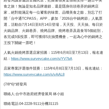
經發局誠摯邀請全國民眾，把握暑假黃金假期安排一趟台中美
食之旅！無論是知名品牌連鎖，還是隱身街頭巷弄的鍋烤店
家，絕對能滿足每一位饕客的味蕾。品嚐美食之餘，別忘了打
開「台中通TCPASS」APP，參加「2026台中鍋烤節」人氣票
選，活動自7月14日至8月14日登場，天天投、天天抽。每日於
火鍋品牌、火鍋巷弄、燒烤品牌、燒烤巷弄及蔬食等5個組別，
各完成5張投票，即可獲得5次抽獎機會，一起為心中的鍋烤之
王投下關鍵一票吧！
人氣火鍋燒烤票選店家招募：115年6月8日至7月13日，報名連
結：
https://www.surveycake.com/s/YV7bA
店家專業評選徵件競賽：115年6月8日至7月13日，報名連結：
https://www.surveycake.com/s/vAAL8
(7/8*6)*經發局
聯絡人:台中市政府經濟發展局 林小姐
聯絡電話:04-2228-9111分機31115