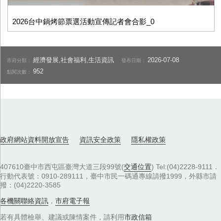
2026台中鍋烤節票選活動宣傳記者會合影_0
經濟發展,社會福利,生活資訊
2026-07-08
市府分類：
發布日期：
952
點閱次數：
政府網站資料開放宣告
資訊安全政策
隱私權政策
407610臺中市西屯區臺灣大道三段99號(
交通位置
) Tel:(04)2228-9111．
行動代表號：0910-289111，臺中市民一碼通專線請撥1999，外縣市請
撥：(04)2220-3585
各機關聯絡資訊
，
市府電子報
若有具體檢舉、建議或陳情案件，請利用
市政信箱