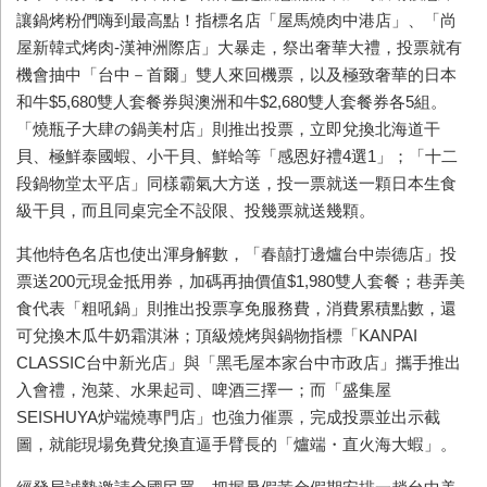
讓鍋烤粉們嗨到最高點！指標名店「屋馬燒肉中港店」、「尚
屋新韓式烤肉-漢神洲際店」大暴走，祭出奢華大禮，投票就有
機會抽中「台中－首爾」雙人來回機票，以及極致奢華的日本
和牛$5,680雙人套餐券與澳洲和牛$2,680雙人套餐券各5組。
「燒瓶子大肆の鍋美村店」則推出投票，立即兌換北海道干
貝、極鮮泰國蝦、小干貝、鮮蛤等「感恩好禮4選1」；「十二
段鍋物堂太平店」同樣霸氣大方送，投一票就送一顆日本生食
級干貝，而且同桌完全不設限、投幾票就送幾顆。
其他特色名店也使出渾身解數，「春囍打邊爐台中崇德店」投
票送200元現金抵用券，加碼再抽價值$1,980雙人套餐；巷弄美
食代表「粗吼鍋」則推出投票享免服務費，消費累積點數，還
可兌換木瓜牛奶霜淇淋；頂級燒烤與鍋物指標「KANPAI
CLASSIC台中新光店」與「黑毛屋本家台中市政店」攜手推出
入會禮，泡菜、水果起司、啤酒三擇一；而「盛集屋
SEISHUYA炉端燒專門店」也強力催票，完成投票並出示截
圖，就能現場免費兌換直逼手臂長的「爐端・直火海大蝦」。