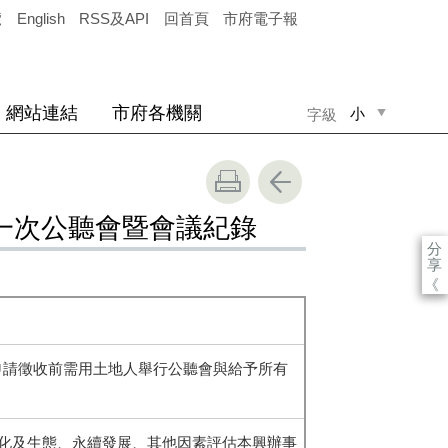
覽
English
RSS及API
回首頁
市府電子報
網站連結
市府各機關
小
字級
中
大
第一次公聽會暨會議紀錄
分
享
《
「申請徵收前需用土地人舉行公聽會與給予所有
文化及生態、永續發展、其他因素評估本興辦事