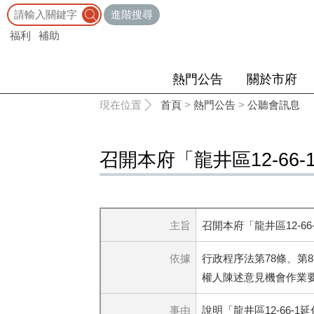
:::
進階搜尋
福利
補助
熱門公告
關於市府
:::
現在位置
首頁
>
熱門公告
>
公聽會訊息
召開本府「龍井區12-6
主旨
召開本府「龍井區12-
依據
行政程序法第78條、第
權人陳述意見機會作業
事由
說明「龍井區12-66