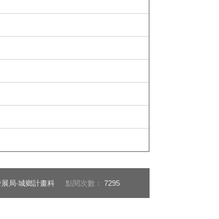
展局‧城鄉計畫科
點閱次數：
7295