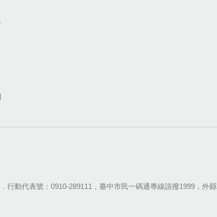
生
網
28-9111．行動代表號：0910-289111，臺中市民一碼通專線請撥1999，外縣市