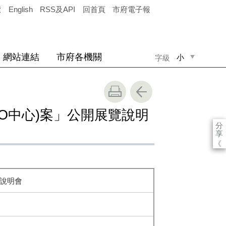
覽
English
RSS及API
回首頁
市府電子報
網站連結
市府各機關
小
字級
中
大
GO中心)案」公開展覽說明
分
享
《
覽說明會