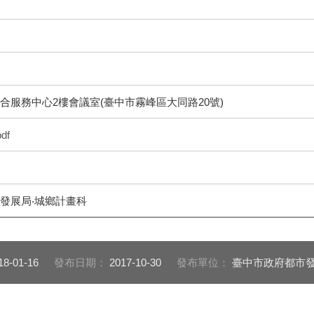
合服務中心2樓會議室(臺中市霧峰區大同路20號)
df
發展局‧城鄉計畫科
18-01-16
發布日期：
2017-10-30
發布單位：
臺中市政府都市發