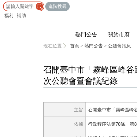
:::
進階搜尋
福利
補助
熱門公告
關於市府
:::
現在位置
首頁
>
熱門公告
>
公聽會訊息
召開臺中市「霧峰區峰谷
次公聽會暨會議紀錄
主旨
召開臺中市「霧峰區峰
依據
行政程序法第78條、第