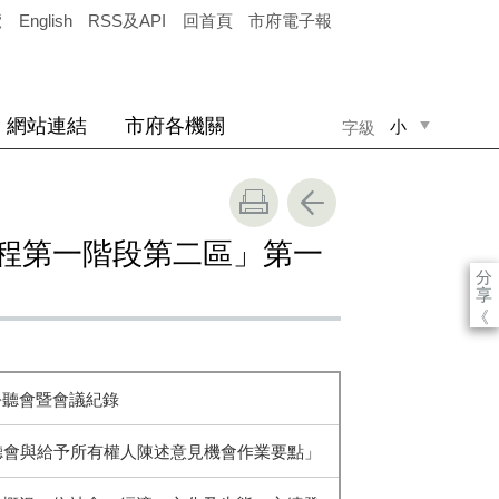
覽
English
RSS及API
回首頁
市府電子報
網站連結
市府各機關
小
字級
中
大
工程第一階段第二區」第一
分
享
《
公聽會暨會議紀錄
公聽會與給予所有權人陳述意見機會作業要點」