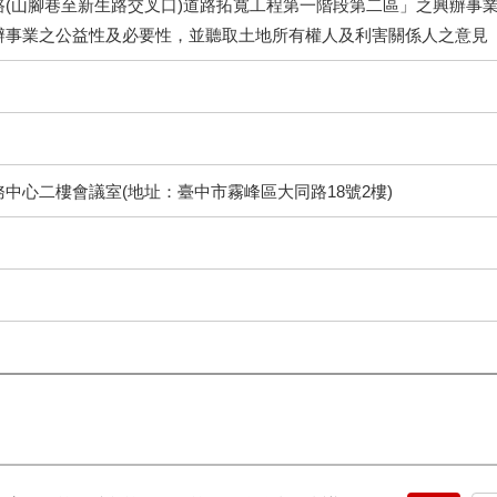
路(山腳巷至新生路交叉口)道路拓寬工程第一階段第二區」之興辦事
辦事業之公益性及必要性，並聽取土地所有權人及利害關係人之意見
中心二樓會議室(地址：臺中市霧峰區大同路18號2樓)