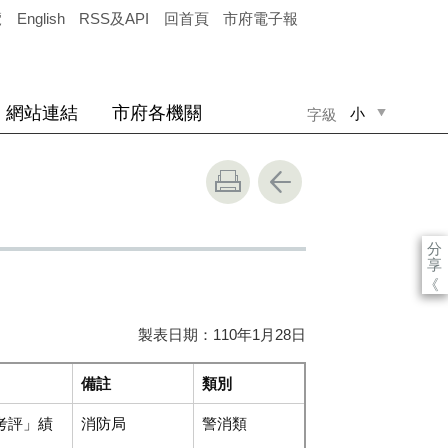
覽
English
RSS及API
回首頁
市府電子報
網站連結
市府各機關
小
字級
中
大
分
享
《
製表日期：110年1月28日
備註
類別
考評」績
消防局
警消類