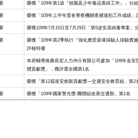
署
榮獲「109年第1波『校園及少年毒品查緝工作』」分組
署
榮獲「109年上半年度各警察機關查捕逃犯工作成績」
署
榮獲109年7月15日至7月29日「第5波安居緝毒專案」
署
榮獲「109年第2季執行『強化應受尿液採驗人採驗實
評核特優
本府輔導推薦長宏人力仲介有限公司參加「109年金安
體貢獻獎」，獲評選全國第1名
榮獲「第12屆道安創新貢獻獎—交通安全教育組」第2
署
榮獲「109年國家警光獎-團體組改善交通類」第1名