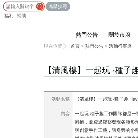
:::
進階搜尋
福利
補助
熱門公告
關於市府
:::
現在位置
首頁
>
熱門公告
>
活動行事曆
【清風樓】一起玩 ‧種子趣 Hav
活動名稱
【清風樓】一起玩 ‧種子趣 Have Fu
內容
一起玩.種子趣工作團隊都是
擁抱，並透過觀察發現各種形
與創意手作工藝，讓身旁的小