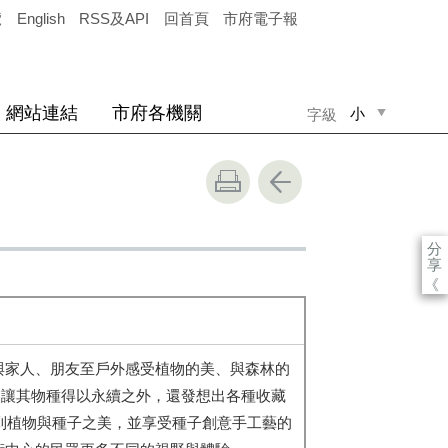
覽
English
RSS及API
回首頁
市府電子報
網站連結
市府各機關
小
字級
中
大
分
享
《
與家人、朋友至戶外感受植物的美、與森林的
，讓其物種得以永續之外，還發想出各種收藏
到植物與種子之美，並享受種子創意手工藝的