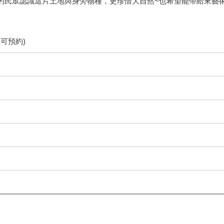
多的民眾認識這片土地與身旁物種，更珍惜大自然~也希望能帶給來藝
日可預約)