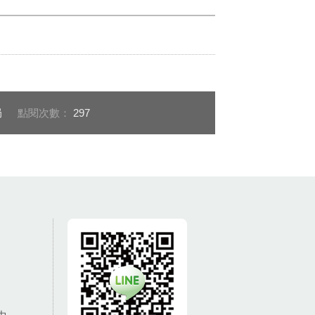
局
點閱次數：
297