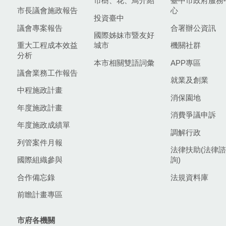
市樹、花、鳥介紹
臺中市政府服務
市長議會施政報告
心
投資臺中
議會專案報告
合署辦公資訊
國際姊妹市暨友好
重大工程成本效益
城市
機關社群
分析
本市相關雙語詞彙
APP專區
議會業務工作報告
就業及創業
中程施政計畫
消保園地
年度施政計畫
消費爭議申訴
年度施政成績單
調解行政
列管案件月報
法律扶助(法律諮
國際組織參與
詢)
合作備忘錄
法規資料庫
前瞻計畫專區
市府各機關