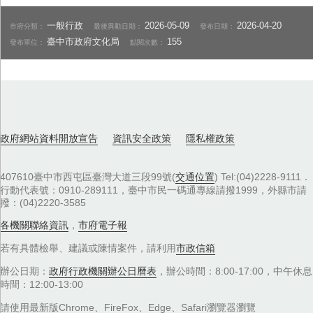
一般行政
2026-05-09
2026-04-20
市府分類：
最後異動日期：
發布日期：
臺中市政府文化局
155
發布單位：
點閱次數：
政府網站資料開放宣告
資訊安全政策
隱私權政策
407610臺中市西屯區臺灣大道三段99號(
交通位置
) Tel:(04)2228-9111．
行動代表號：0910-289111，臺中市民一碼通專線請撥1999，外縣市請
撥：(04)2220-3585
各機關聯絡資訊
，
市府電子報
若有具體檢舉、建議或陳情案件，請利用
市政信箱
辦公日期：
政府行政機關辦公日曆表
，辦公時間：8:00-17:00，中午休息
時間：12:00-13:00
請使用最新版Chrome、FireFox、Edge、Safari瀏覽器瀏覽