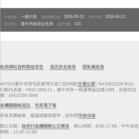
一般行政
2026-05-22
2026-04-22
市府分類：
最後異動日期：
發布日期：
臺中市政府文化局
103
發布單位：
點閱次數：
政府網站資料開放宣告
資訊安全政策
隱私權政策
407610臺中市西屯區臺灣大道三段99號(
交通位置
) Tel:(04)2228-9111．
行動代表號：0910-289111，臺中市民一碼通專線請撥1999，外縣市請
撥：(04)2220-3585
各機關聯絡資訊
，
市府電子報
若有具體檢舉、建議或陳情案件，請利用
市政信箱
辦公日期：
政府行政機關辦公日曆表
，辦公時間：8:00-17:00，中午休息
時間：12:00-13:00