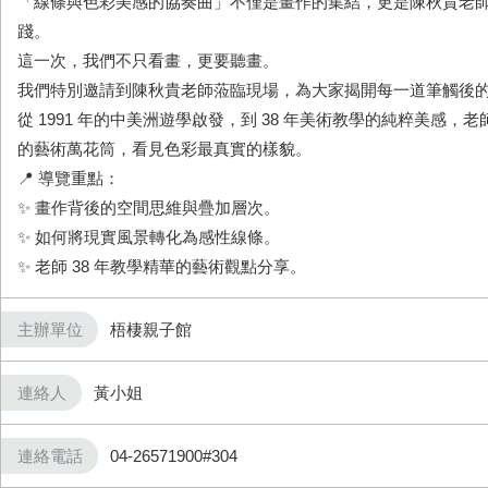
「線條與色彩美感的協奏曲」不僅是畫作的集結，更是陳秋貴老
踐。
這一次，我們不只看畫，更要聽畫。
我們特別邀請到陳秋貴老師蒞臨現場，為大家揭開每一道筆觸後
從 1991 年的中美洲遊學啟發，到 38 年美術教學的純粹美感，
的藝術萬花筒，看見色彩最真實的樣貌。
📍 導覽重點：
✨ 畫作背後的空間思維與疊加層次。
✨ 如何將現實風景轉化為感性線條。
✨ 老師 38 年教學精華的藝術觀點分享。
主辦單位
梧棲親子館
連絡人
黃小姐
連絡電話
04-26571900#304