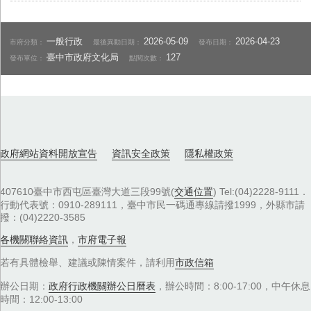
一般行政
2026-05-09
2026-04-23
市府分類：
最後異動日期：
發布日期：
臺中市政府文化局
127
發布單位：
點閱次數：
政府網站資料開放宣告
資訊安全政策
隱私權政策
407610臺中市西屯區臺灣大道三段99號(
交通位置
) Tel:(04)2228-9111．
行動代表號：0910-289111，臺中市民一碼通專線請撥1999，外縣市請
撥：(04)2220-3585
各機關聯絡資訊
，
市府電子報
若有具體檢舉、建議或陳情案件，請利用
市政信箱
辦公日期：
政府行政機關辦公日曆表
，辦公時間：8:00-17:00，中午休息
時間：12:00-13:00