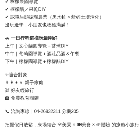
✔ 檸檬果園導覽
✔ 檸檬醋／果乾
DIY
✔ 認識生態循環農業（黑水虻
×
蚯蚓土壤活化）
邊玩邊學，小朋友也收穫滿滿！
🚗
一日行程這樣玩最剛好
上午｜文心蘭園導覽＋苔球
DIY
中午｜葡萄園導覽＋酒莊品酒＆午餐
下午｜檸檬園導覽＋檸檬醋
DIY
✨適合對象
👨‍👩‍👧‍👦 親子家庭
👯 好友輕旅行
🏫 食農教育團體
📞 洽詢專線｜
04-26832311
分機
205
把握假日放鬆，來場結合 🌸美景
×
🍽美食
×
🌱體驗 的療癒小旅