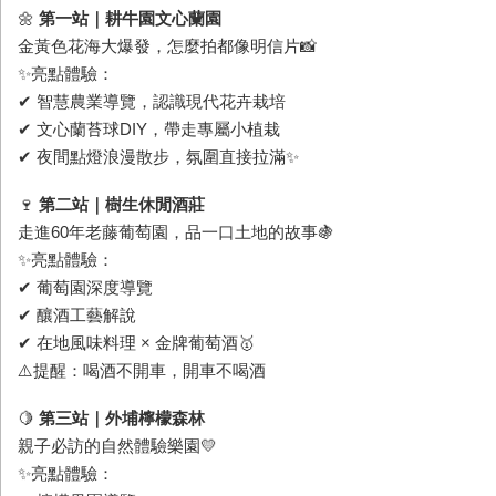
🌼
第一站｜耕牛園文心蘭園
金黃色花海大爆發，怎麼拍都像明信片📸
✨亮點體驗：
✔ 智慧農業導覽，認識現代花卉栽培
✔ 文心蘭苔球
DIY
，帶走專屬小植栽
✔ 夜間點燈浪漫散步，氛圍直接拉滿✨
🍷
第二站｜樹生休閒酒莊
走進
60
年老藤葡萄園，品一口土地的故事🍇
✨亮點體驗：
✔ 葡萄園深度導覽
✔ 釀酒工藝解說
✔ 在地風味料理
×
金牌葡萄酒🥇
⚠️提醒：喝酒不開車，開車不喝酒
🍋
第三站｜外埔檸檬森林
親子必訪的自然體驗樂園💛
✨亮點體驗：