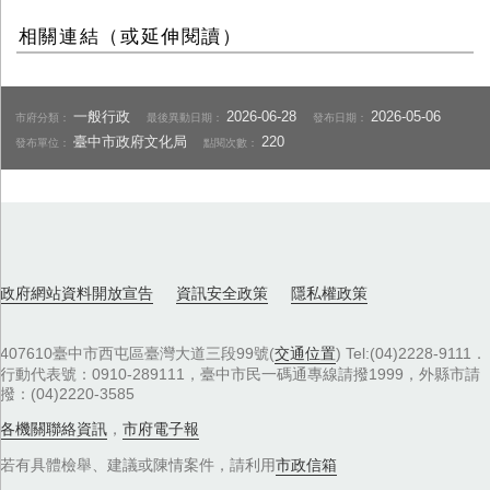
相關連結（或延伸閱讀）
一般行政
2026-06-28
2026-05-06
市府分類：
最後異動日期：
發布日期：
臺中市政府文化局
220
發布單位：
點閱次數：
政府網站資料開放宣告
資訊安全政策
隱私權政策
407610臺中市西屯區臺灣大道三段99號(
交通位置
) Tel:(04)2228-9111．
行動代表號：0910-289111，臺中市民一碼通專線請撥1999，外縣市請
撥：(04)2220-3585
各機關聯絡資訊
，
市府電子報
若有具體檢舉、建議或陳情案件，請利用
市政信箱