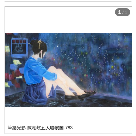
1
/ 1
筆築光影-陳柏屹五人聯展圖-783