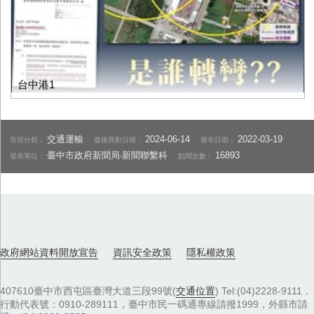
台中港1
交通運輸
2024-06-14
2022-03-19
市府分類：
最後異動日期：
發布日期：
臺中市政府新聞局‧新聞聯繫科
16893
發布單位：
點閱次數：
政府網站資料開放宣告
資訊安全政策
隱私權政策
407610臺中市西屯區臺灣大道三段99號(
交通位置
) Tel:(04)2228-9111．
行動代表號：0910-289111，臺中市民一碼通專線請撥1999，外縣市請