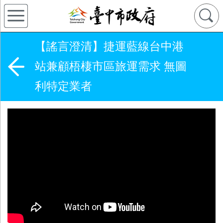
【謠言澄清】捷運藍線台中港
站兼顧梧棲市區旅運需求 無圖
利特定業者