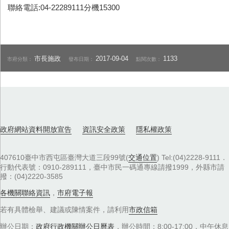
聯絡電話:04-22289111分機15300
市長施政
2017-09-04
1133
市府分類：
發布日期：
點閱次數：
政府網站資料開放宣告
資訊安全政策
隱私權政策
407610臺中市西屯區臺灣大道三段99號(
交通位置
) Tel:(04)2228-9111．
行動代表號：0910-289111，臺中市民一碼通專線請撥1999，外縣市請
撥：(04)2220-3585
各機關聯絡資訊
，
市府電子報
若有具體檢舉、建議或陳情案件，請利用
市政信箱
辦公日期：
政府行政機關辦公日曆表
，辦公時間：8:00-17:00，中午休息