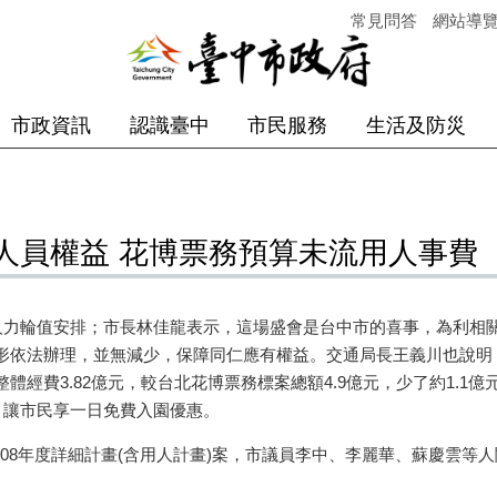
常見問答
網站導
市政資訊
認識臺中
市民服務
生活及防災
人員權益 花博票務預算未流用人事費
博人力輪值安排；市長林佳龍表示，這場盛會是台中市的喜事，為利相
形依法辦理，並無減少，保障同仁應有權益。交通局長王義川也說明
體經費3.82億元，較台北花博票務標案總額4.9億元，少了約1.1
，讓市民享一日免費入園優惠。
預算108年度詳細計畫(含用人計畫)案，市議員李中、李麗華、蘇慶雲