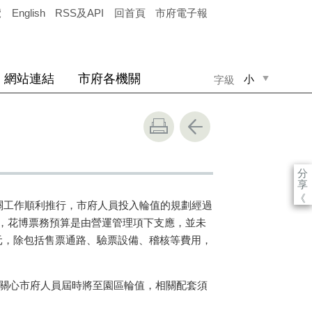
覽
English
RSS及API
回首頁
市府電子報
網站連結
市府各機關
小
字級
中
大
分
享
《
關工作順利推行，市府人員投入輪值的規劃經過
，花博票務預算是由營運管理項下支應，並未
億元，除包括售票通路、驗票設備、稽核等費用，
等人關心市府人員屆時將至園區輪值，相關配套須