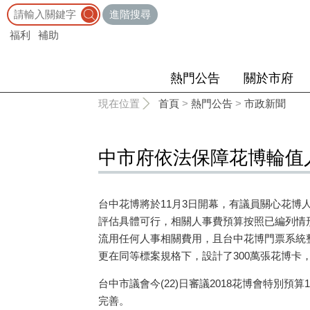
:::
進階搜尋
福利
補助
熱門公告
關於市府
:::
現在位置
首頁
>
熱門公告
>
市政新聞
中市府依法保障花博輪值
台中花博將於11月3日開幕，有議員關心花
評估具體可行，相關人事費預算按照已編列情
流用任何人事相關費用，且台中花博門票系統整
更在同等標案規格下，設計了300萬張花博卡
台中市議會今(22)日審議2018花博會特別
完善。