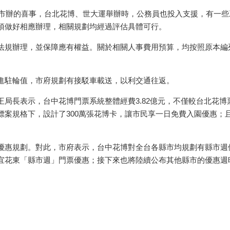
台中市辦的喜事，台北花博、世大運舉辦時，公務員也投入支援，有一
須做好相應辦理，相關規劃均經過評估具體可行。
法規辦理，並保障應有權益。關於相關人事費用預算，均按照原本編
進駐輪值，市府規劃有接駁車載送，以利交通往返。
局長表示，台中花博門票系統整體經費3.82億元，不僅較台北花博票務
標案規格下，設計了300萬張花博卡，讓市民享一日免費入園優惠；
優惠規劃。對此，市府表示，台中花博對全台各縣市均規劃有縣市週
宜花東「縣市週」門票優惠；接下來也將陸續公布其他縣市的優惠週