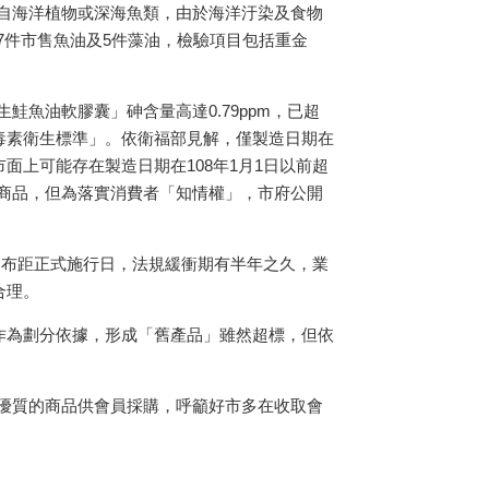
自海洋植物或深海魚類，由於海洋汙染及食物
7
件市售魚油及
5
件藻油，檢驗項目包括重金
生鮭魚油軟膠囊」砷含量高達
0.79ppm
，已超
毒素衛生標準」。依衛福部見解，僅製造日期在
市面上可能存在製造日期在
108
年
1
月
1
日以前超
商品，但為落實消費者「知情權」，市府公開
發布距正式施行日，法規緩衝期有半年之久，業
合理。
作為劃分依據，形成「舊產品」雖然超標，但依
優質的商品供會員採購，呼籲好市多在收取會