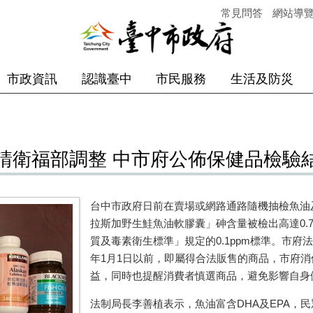
常見問答
網站導
市政資訊
認識臺中
市民服務
生活及防災
請衛福部調整 中市府公佈保健品檢驗
台中市政府日前在賣場或網路通路隨機抽檢魚油
拉斯加野生鮭魚油軟膠囊」砷含量被檢出高達
0.
質及毒素衛生標準」規定的
0.1ppm
標準。市府法
年
1
月
1
日以前，即屬得合法販售的商品，市府消
益，同時也提醒消費者慎選商品，避免影響自身
法制局長李善植表示，魚油富含
DHA
及
EPA
，民