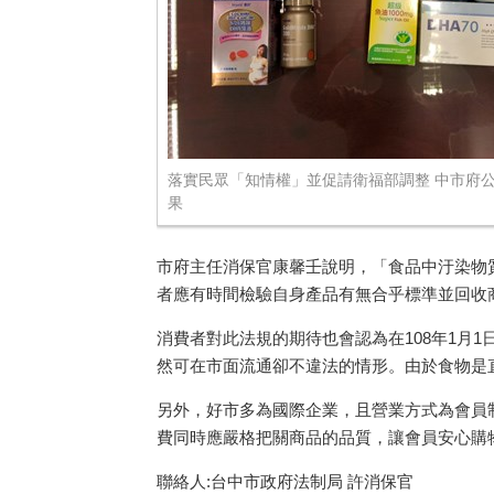
落實民眾「知情權」並促請衛福部調整 中市府
果
市府主任消保官康馨壬說明，「食品中汙染物
者應有時間檢驗自身產品有無合乎標準並回收
消費者對此法規的期待也會認為在
108
年
1
月
1
然可在市面流通卻不違法的情形。由於食物是
另外，好市多為國際企業，且營業方式為會員
費同時應嚴格把關商品的品質，讓會員安心購
聯絡人:台中市政府法制局 許消保官