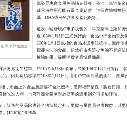
部發展也會食用魚油補充營養；藻油、魚油多來
鏈累積作用可能有重金屬疑慮，消保官隨機抽驗
屬、
DHA
或
EPA
含量及塑化劑等。
這次抽驗發現好市多販售的「科克蘭阿拉斯加野
過
108
年
1
月
1
日正式施行的「食品中汙染物質及
108
年
1
月
1
日以後的食品才適用該標準，因此使
公佈保健品檢驗結
標卻合法的食品。雖然好市多這批魚油不是違法
檢驗結果，提醒消費者應慎選商品。
質及毒素衛生標準」於
107
年
5
月
8
日發布，並於
108
年
1
月
1
日施行，
商品，因此這項標準在
108
年
1
月
1
日可適用於市面流通的產品，應屬
日後，市面上的食品應該要符合此標準，但衛福部是採「製造日期」
直接吃進人體，市府呼籲食藥署對於標準的適用劃分再多加評估。
制，販售的商品除應符合法律規定外，更應考量會員健康權益，以更
物。
(1/18*6)*
法制局