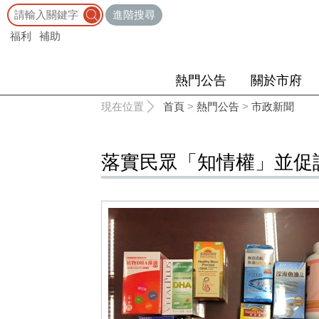
:::
進階搜尋
福利
補助
熱門公告
關於市府
:::
現在位置
首頁
>
熱門公告
>
市政新聞
落實民眾「知情權」並促