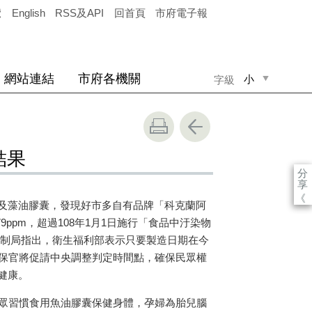
覽
English
RSS及API
回首頁
市府電子報
網站連結
市府各機關
小
字級
中
大
結果
分
享
《
及藻油膠囊，發現好市多自有品牌「科克蘭阿
79ppm
，超過
108
年
1
月
1
日施行「食品中汙染物
制局指出，衛生福利部表示只要製造日期在今
保官將促請中央調整判定時間點，確保民眾權
健康。
眾習慣食用魚油膠囊保健身體，孕婦為胎兒腦