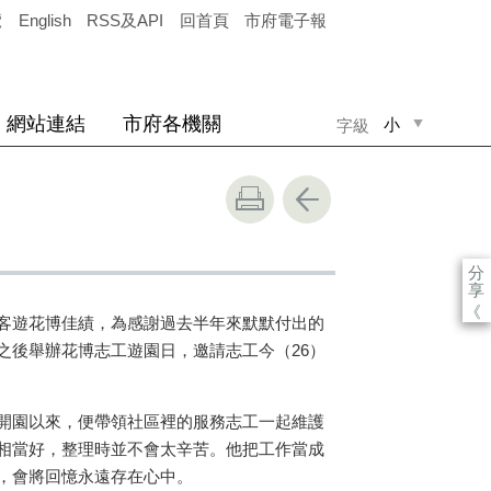
覽
English
RSS及API
回首頁
市府電子報
網站連結
市府各機關
小
字級
中
大
分
享
《
客遊花博佳績，為感謝過去半年來默默付出的
之後舉辦花博志工遊園日，邀請志工今（26）
開園以來，便帶領社區裡的服務志工一起維護
相當好，整理時並不會太辛苦。他把工作當成
，會將回憶永遠存在心中。