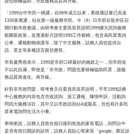
題也積極協助，市政服務品質再升級。
「1999台中市民一碼通」自98年成立以來，累積通話量已高達
1330多萬通，站在第一線服務市民。今（8）日市府在龍井區召
開行動市政會議，由研考會主委吳皇昇說明1999擴大諮詢服務
範圍新政策，並透過影片說明1999工作範疇，包含為民眾查詢
公車、通報動物保護等，除了中文服務，話務人員也提供台
語、英文等多種語言親切應答。
市長盧秀燕表示，1999是市府口碑最好的施政之一，但市府並
不以此自滿，即使是「非市政」問題也要積極協助民眾，讓服
務品質再進化、再升級。
針對非市政問題，研考會主任委員吳皇昇說明，平常1999話務
中心服務的內容包含市政諮詢、派工通報、陳情申訴、活動詢
問四大服務項目，其中又以市政諮詢佔4成最高，另也有許多民
眾來電詢問生活大小事。
舉例來說，話務人員曾在假日接到焦急的家長電話，詢問台中
是否有假日開診的診所，話務人員貼心幫家長「google」鄰近診