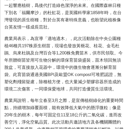
一起響應植樹，爲後代打造綠色潔淨的未來。在國際森林日種
下別名「福爾摩沙」的杜虹花，是英國科學家1858年時，在台
灣發現的原生樹種，對於台英有著特殊意義，也盼望此植株像
台英友情一樣成長茁壯。
農業局表示，為宣導「適地適木」，此次活動除在中央公園種
植46種共197株原生樹苗，現場也發放黃梔花、桂花、金毛杜
鵑、烏來杜鵑及台灣百合等1,200株免費苗木，供市民領取。今
年所贈樹苗皆用可生物分解的環保育苗袋盛裝，苗木領回無須
脫盆，可直接放入花器中，環境中的微生物會逐漸分解育苗
袋。此育苗袋通過美國BPI及歐盟OK compost可堆肥認證，無
塑化劑殘留疑慮，除種植方便，也大量減少塑膠容器所造成的
環境二次傷害，一同環保愛地球，共同打造優質生活環境。
農業局說明，每年立春至3月之際，是宣傳植樹綠化的重要時間
點，持續增加綠覆面積，能有效降低大氣中的懸浮微粒；像是
20年生的樹木，每年可固定住11至18公斤的二氧化碳，進而改
善空污，淨化空氣品質。此次活動共邀請地方及各機關團體約