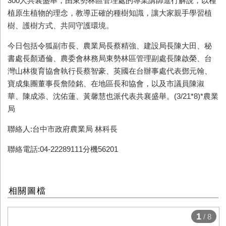
300人共襄盛舉，由東勢林區管理處的專業講師進行解說，以種
植原生植物的理念，教導正確的種樹知識，讓大家親手學習植
樹、護樹方式、共同守護環境。
今日包括令狐副市長、農業局長蔡精強、建設局長陳大田、秘
書處長顏迺倫、農委會林務局東勢林區管理副處長陳啟榮、台
灣山林復育協會執行長蔡智豪、英國在台辦事處代表鄧元翰、
寶成集團董事長詹陸銘、在地區長和協會，以及市議員陳淑
華、陳成添、沈佑蓮、黃馨慧也派代表共襄盛舉。
(3/21*8)*農業
局
聯絡人:台中市政府農業局 林科長
聯絡電話:04-22289111分機56201
相關圖檔
1
/ 8