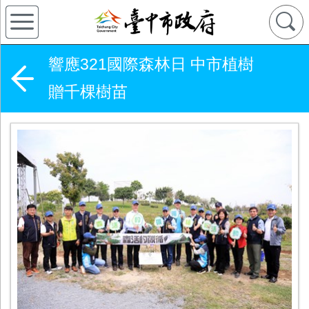
響應321國際森林日 中市植樹
贈千棵樹苗