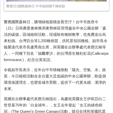
響應321國際森林日 中市植樹贈千棵樹苗
響應國際森林日，擴增綠植面積改善空汙！台中市政府今
（21）日與農委會林務局東勢林區管理處在中央公園合辦「森
活的碳循」區域植樹活動，現場除有種樹教學，也免費送出烏
來杜鵑、台灣百合等1,200株樹苗，供民眾領回種植。副市長令
狐榮達代表市長盧秀燕出席，與英國在台辦事處代表鄧元翰等
人，一同種下別名「福爾摩沙」的台灣原生種杜虹花(Callicarpa
formosana )，紀念台英友誼。
令狐副市長表示，近年台中市積極推動「陽光、空氣、水」政
策，今日植樹活動在全台最大且低碳的中央公園舉辦，盼提倡
環境保護理念，也塑造城市景觀，提供下一代更永續、潔淨的
未來。
英國在台辦事處代表鄧元翰指出，為慶祝英國女王伊莉莎白二
世登基70年的「白金禧年」，女王去年發起「女王的綠色樹
冠」(The Queen's Green Canopy)活動，號召全球和英國民眾