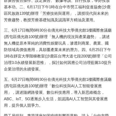
群廣告後台操作、設定廣告、 數據導讀、自行投放，學好投放
基本功。二、6月17日下午1時在台中市勞工福利促進協會(沙鹿
區民族路139號)辦理「芳療技術與運用」，講授現代與未來的
芳療趨勢，教授芳療基礎知識及認識單方精油及運用。
三、6月17日晚間6時30分在僑光科技大學僑光館1樓國際會議廳
(西屯區僑光路100號)辦理「無人機的現況與產業趨勢」，講述
無人機從原本單純的消費性娛樂玩具，滲透到商業、農業、國
防領域高價值應用，具顛覆產業未來的潛力。四、6月25日下午
1時在靜宜大學階梯教室(沙鹿區台灣大道七段200號)辦理「公司
治理3.0永續發展新思惟」，探討如何因應公司治理藍圖3.0提升
企業治理的永續發展。
五、6月27日晚間6時30分在僑光科技大學僑光館1樓國際會議廳
(西屯區僑光路100號)辦理「數位科技與AI人工智能發展應
用」，講述隨網路發展、數位科技應用，導入新思維概念，
ABC、IoT、5G逐漸步入生活，並認識AI人工智慧與其發展應
用，提升個人競爭力。
勞工局提到，專題講座如因疫情影響而異動，請上「台中市勞