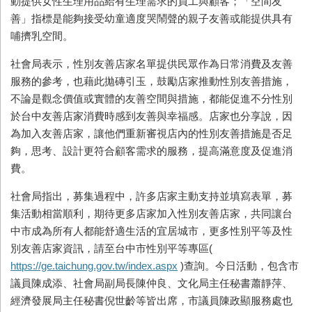
動提供女性生理用品給有生理需求的員工與顧客；「空間友
善」指標是能夠接受幼童適度哭鬧聲的親子友善或能提供具有
哺擠乳空間。
社會局表示，性別友善店家名單提供民眾作為日常消費及友善
服務的參考，也藉此拋磚引玉，鼓勵店家推動性別友善措施，
不論是觀念價值或實體的友善空間與措施，都能促進不分性別
於台中友善店家消費時感到友善與幸福感。店家也分享說，因
為加入友善店家，讓他們重新審視店內的性別友善措施是否足
夠，思考、設計更符合顧客需求的服務，提高滿意度及促進消
費。
社會局指出，募集過程中，許多店家主動支持並填寫表單，募
集活動相當順利，期待更多店家加入性別友善店家，共同讓台
中市成為所有人都能舒適生活的宜居城市，更多性別平等及性
別友善店家資訊，請至台中市性別平等專區
(
https://ge.taichung.gov.tw/index.aspx
)
查詢。今日活動，包含市
議員陳成添、社會局副局長陳仲良、文化局主任秘書蕭靜萍、
經濟發展局主任秘書倪世齡等皆出席，市議員陳政顯服務處也