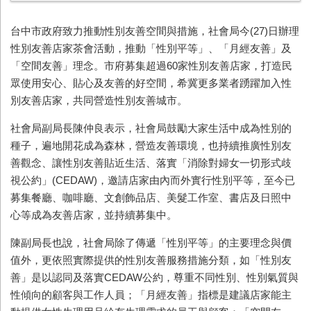
台中市政府致力推動性別友善空間與措施，社會局今
(27)
日辦理
性別友善店家茶會活動，推動「性別平等」、「月經友善」及
「空間友善」理念。市府募集超過
60
家性別友善店家，打造民
眾使用安心、貼心及友善的好空間，希冀更多業者踴躍加入性
別友善店家，共同營造性別友善城市。
社會局副局長陳仲良表示，社會局鼓勵大家生活中成為性別的
種子，遍地開花成為森林，營造友善環境，也持續推廣性別友
善觀念、讓性別友善貼近生活、落實「消除對婦女一切形式歧
視公約」
(CEDAW)
，邀請店家由內而外實行性別平等，至今已
募集餐廳、咖啡廳、文創飾品店、美髮工作室、書店及日照中
心等成為友善店家，並持續募集中。
陳副局長也說，社會局除了傳遞「性別平等」的主要理念與價
值外，更依照實際提供的性別友善服務措施分類，如「性別友
善」是以認同及落實
CEDAW
公約，尊重不同性別、性別氣質與
性傾向的顧客與工作人員；「月經友善」指標是建議店家能主