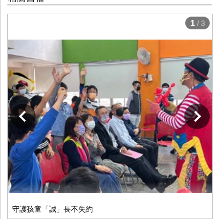
1
/ 3
下一張
守護孩童「誠」長不失約