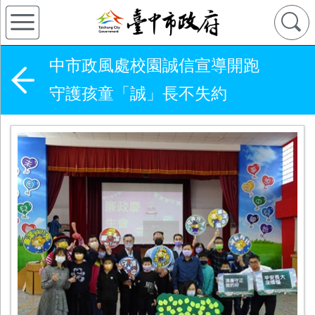
中市政風處校園誠信宣導開跑
守護孩童「誠」長不失約