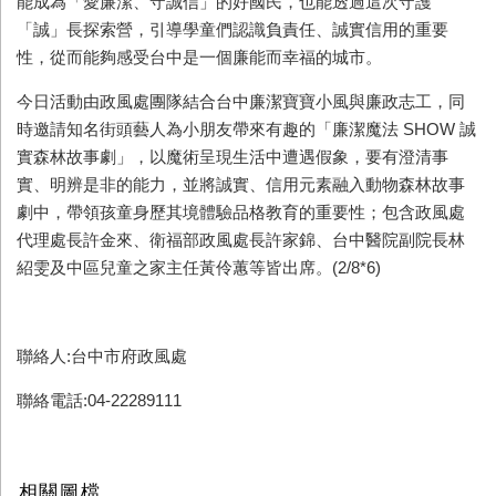
能成為「愛廉潔、守誠信」的好國民，也能透過這次守護
「誠」長探索營，引導學童們認識負責任、誠實信用的重要
性，從而能夠感受台中是一個廉能而幸福的城市。
今日活動由政風處團隊結合台中廉潔寶寶小風與廉政志工，同
時邀請知名街頭藝人為小朋友帶來有趣的「廉潔魔法
SHOW
誠
實森林故事劇」，以魔術呈現生活中遭遇假象，要有澄清事
實、明辨是非的能力，並將誠實、信用元素融入動物森林故事
劇中，帶領孩童身歷其境體驗品格教育的重要性；包含政風處
代理處長許金來、衛福部政風處長許家錦、台中醫院副院長林
紹雯及中區兒童之家主任黃伶蕙等皆出席。
(2/8*6)
聯絡人:台中市府政風處
聯絡電話:04-22289111
相關圖檔