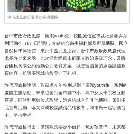
中市政風處校園誠信宣導開跑
台中市政府政風處「廉潔
youth
兔」校園誠信宣導及社會參與系
列活動今（
8
）日開跑，首站結合衛生福利部及所屬機關、國立
自然科學博物館，來到中區兒童之家。台中市政府政風處代理
處長許金來表示，此次活動呼應市府陽光政治廉政理念，及聯
合國反貪腐公約推動公共教育方案，以豐富溫馨的廉潔誠信教
育內容，盼讓廉潔誠信教育向下扎根。
許代理處長說明，政風處今年特別規劃「廉潔
youth
兔」系列的
廉能主題活動，未來也會到全市國中小、高中及大學院校互動
宣導，同時利用數位式教學，透過跨域合作其他機關，策劃多
元宣導活動，落實深耕校園誠信品格教育，和市民一起守護台
中、堅持幸福。
許代理處長指出，廉潔觀念要從小做起，勉勵孩童們，未來都