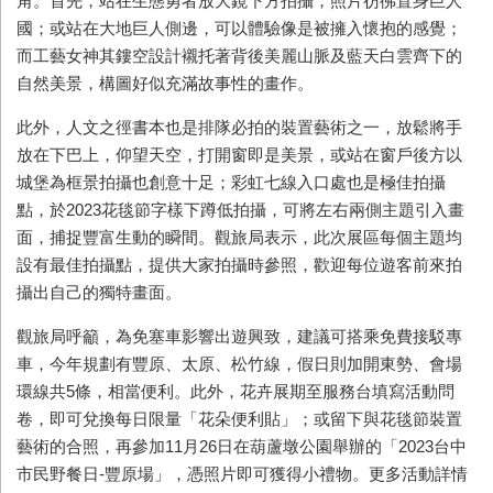
角。首先，站在生態勇者放大鏡下方拍攝，照片彷彿置身巨人
國；或站在大地巨人側邊，可以體驗像是被擁入懷抱的感覺；
而工藝女神其鏤空設計襯托著背後美麗山脈及藍天白雲齊下的
自然美景，構圖好似充滿故事性的畫作。
此外，人文之徑書本也是排隊必拍的裝置藝術之一，放鬆將手
放在下巴上，仰望天空，打開窗即是美景，或站在窗戶後方以
城堡為框景拍攝也創意十足；彩虹七線入口處也是極佳拍攝
點，於2023花毯節字樣下蹲低拍攝，可將左右兩側主題引入畫
面，捕捉豐富生動的瞬間。觀旅局表示，此次展區每個主題均
設有最佳拍攝點，提供大家拍攝時參照，歡迎每位遊客前來拍
攝出自己的獨特畫面。
觀旅局呼籲，為免塞車影響出遊興致，建議可搭乘免費接駁專
車，今年規劃有豐原、太原、松竹線，假日則加開東勢、會場
環線共5條，相當便利。此外，花卉展期至服務台填寫活動問
卷，即可兌換每日限量「花朵便利貼」；或留下與花毯節裝置
藝術的合照，再參加11月26日在葫蘆墩公園舉辦的「2023台中
市民野餐日-豐原場」，憑照片即可獲得小禮物。更多活動詳情