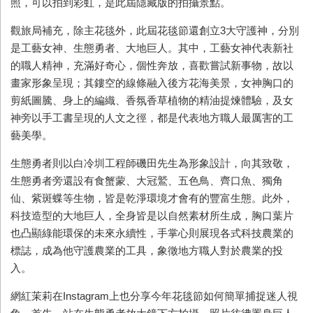
照，可以拍到彩虹，是此屆隱藏版的拍攝景點。
觀旅局補充，除主花毯外，此屆花毯節還創立3大守護神，分別
是工藝女神、生態勇者、大地巨人。其中，工藝女神代表新社
的職人精神，充滿好奇心，個性奔放，喜歡嘗試新事物，故以
畫家形象呈現；其鏤空的線條融入後方花海美景，女神胸口的
剪紙圖騰、身上的編織、香氛香草植物的精油提煉體驗，及女
神旁以手工書呈現的人文之徑，都是代表地方職人最厲害的工
藝美學。
生態勇者則以白冷圳工程師磯田先生為形象設計，向其致敬，
生態勇者旁還設有食蟹蒙、大冠鷲、五色鳥、齊口魚、獨角
仙、紫斑蝶等生物，皆是乾淨環境才會有的豐富生態。此外，
科技造型的大地巨人，全身皆是以自然素材所生成，胸口葉片
也凸顯綠能環保的未來永續性，手掌心則展現各式科技農業的
標誌，成為他守護農業的工具，象徵地方職人對於農業的投
入。
網紅茉莉在Instagram上也分享今年花毯節如何簡單捕捉迷人視