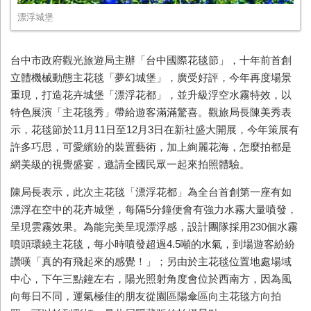
漂浮城堡
台中市政府觀光旅遊局主辦「台中國際花毯節」，十年前首創
立體機械動態主花毯「夢幻城堡」，廣受好評，今年再度場景
重現，打造花卉城堡「漂浮花都」，並升級浮空水霧特效，以
特色展演「主花毯秀」帶給遊客滿滿驚喜。觀旅局長陳美秀表
示，花毯節於11月11日至12月3日在新社盛大開展，今年策展有
許多巧思，可愛繽紛的裝置藝術，加上絢麗花海，怎麼拍都是
網美級的視覺盛宴，邀請全國民眾一起來拍照體驗。
陳局長表示，此次主花毯「漂浮花都」為全台首創第一座有如
漂浮在空中的花卉城堡，每隔5分鐘便會有強力水霧大量噴發，
呈現雲霧效果。為能完美呈現漂浮感，設計團隊採用230個水霧
噴頭環繞主花毯，每小時噴發超過4.5噸的水氣，到場遊客紛紛
讚嘆「真的有飛起來的感覺！」；另由於主花毯位置地處場域
中心，下午三點鐘左右，陽光照射角度會位於西南方，因為風
向每日不同，運氣極佳的朋友從園區陽傘區向主花毯方向拍