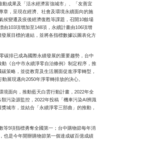
展推動成果及「活水經濟富強城市」、「友善宜
專章，呈現在經濟、社會及環境永續面向的施
氣候變遷及疫後經濟復甦等課題，召開10餘場
103項增加至148項，永續計畫由106項增
永續發展目標的連結，並將各指標數據以圖表化方
淨零碳排已成為國際永續發展的重要趨勢，台中
並啟動《台中市永續淨零自治條例》制定程序，推
減碳策略，並從教育及生活層面促進淨零轉型，
動展現邁向2050年淨零轉排放的決心。
境面向，推動藍天白雲行動計畫，2022年全
類污染源監控，2022年投稿「機車污染AI辨識
唯一獲獎城市，並結合「永續淨零三部曲」的推動，
數等9項指標勇奪全國第一；台中購物節每年消
錄，也是今年開辦購物節第一個達成破百億成績