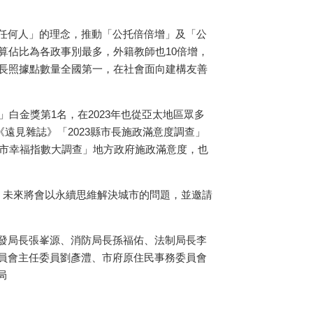
任何人」的理念，推動「公托倍倍增」及「公
算佔比為各政事別最多，外籍教師也10倍增，
點，長照據點數量全國第一，在社會面向建構友善
白金獎第1名，在2023年也從亞太地區眾多
另在《遠見雜誌》「2023縣市長施政滿意度調查」
縣市幸福指數大調查」地方政府施政滿意度，也
戰，未來將會以永續思維解決城市的問題，並邀請
發局長張峯源、消防局長孫福佑、法制局長李
員會主任委員劉彥澧、市府原住民事務委員會
局