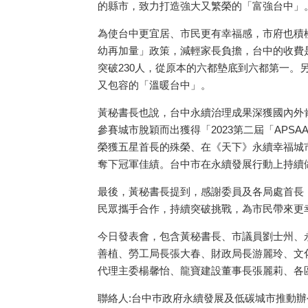
的縣市，致力打造強大又繁榮的「富強台中」
為使台中更宜居、市民更有幸福感，市府也積
幼再加量」政策，減輕家長負擔，台中的收費
突破230人，從原本的六都墊底到六都第一。
又包容的「溫暖台中」。
黃秘書長也說，台中永續治理成果深獲國內外肯
參賽城市脫穎而出獲得「2023第二屆「APSAA
榮獲五星首長的殊榮、在《天下》永續幸福城
奪下冠軍佳績。台中市在永續發展行動上持續
最後，黃秘書長提到，感謝委員及各局處首長，
民眾攜手合作，持續突破挑戰，為市民帶來更
今日發表會，包含黃秘書長、市議員劉士州、
善植、勞工局長張大春、財政局長游麗玲、文
代理主委楊馨怡、龍寶建設董事長張麗莉、各區區
聯絡人:台中巿政府永續發展及低碳城市推動辦