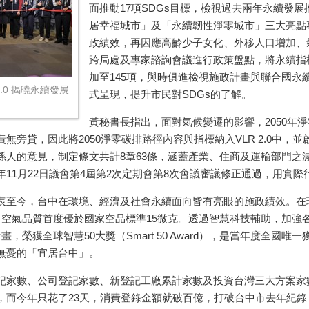
面推動17項SDGs目標，檢視過去兩年永續發
居幸福城市」及「永續韌性淨零城市」三大亮點
政績效，再因應高齡少子女化、外移人口增加、
跨局處及專家諮詢會議進行政策盤點，將永續指標由
加至145項，與時俱進檢視施政計畫與聯合國
.0 揭曉永續發展
式呈現，提升市民對SDGs的了解。
黃秘書長指出，面對氣候變遷的影響，2050年
無旁貸，因此將2050淨零碳排路徑內容與指標納入VLR 2.0中，
係人的意見，制定條文共計8章63條，涵蓋產業、住商及運輸部門之
11月22日議會第4屆第2次定期會第8次會議審議修正通過，用實際行
表至今，台中在環境、經濟及社會永續面向皆有亮眼的施政績效。在環
微克，空氣品質首度優於國家空品標準15微克。透過智慧科技輔助，加強各
，榮獲全球智慧50大獎（Smart 50 Award），是當年度全國
無憂的「宜居台中」。
記家數、公司登記家數、新登記工廠累計家數及投資台灣三大方案家
，而今年只花了23天，消費登錄金額就破百億，打破台中市去年紀