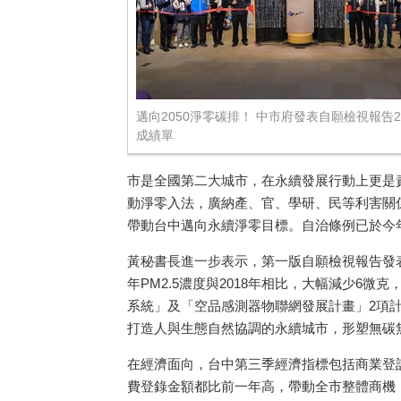
邁向2050淨零碳排！ 中市府發表自願檢視報告2
成績單
市是全國第二大城市，在永續發展行動上更是責
動淨零入法，廣納產、官、學研、民等利害關
帶動台中邁向永續淨零目標。自治條例已於今年
黃秘書長進一步表示，第一版自願檢視報告發
年PM2.5濃度與2018年相比，大幅減少6
系統」及「空品感測器物聯網發展計畫」2項計畫
打造人與生態自然協調的永續城市，形塑無碳
在經濟面向，台中第三季經濟指標包括商業登
費登錄金額都比前一年高，帶動全市整體商機