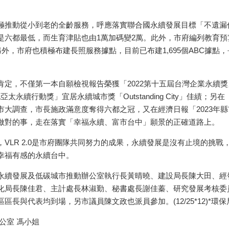
。
極推動從小到老的全齡服務，呼應落實聯合國永續發展目標「不遺漏
是六都最低，而生育津貼也由1萬加碼變2萬。此外，市府編列教育預
另外，市府也積極布建長照服務據點，目前已布建1,695個ABC據
定，不僅第一本自願檢視報告榮獲「2022第十五屆台灣企業永續獎」
亞太永續行動獎」宜居永續城市獎「Outstanding City」佳績；
市大調查，市長施政滿意度奪得六都之冠，又在經濟日報「2023年
做對的事，走在落實「幸福永續、富市台中」願景的正確道路上。
VLR 2.0是市府團隊共同努力的成果，永續發展是沒有止境的挑
幸福有感的永續台中。
永續發展及低碳城市推動辦公室執行長黃晴曉、建設局長陳大田、經
化局長陳佳君、主計處長林淑勤、秘書處長謝佳蓁、研究發展考核委
長與代表均到場，另市議員陳文政也派員參加。(12/25*12)*環保
公室 馮小姐