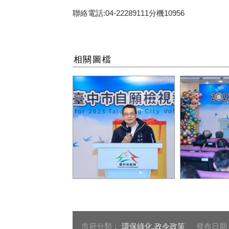
聯絡電話:04-22289111分機10956
相關圖檔
黃秘書長進一步表示，第一
秘書長黃崇典今
版自願檢視報告發表至今，
政大樓台中廳
台中在環境、經濟及社會永
中市自願檢視
續面向皆有亮眼的施政績
市府分類：
環保綠化,政令政策
發布日期