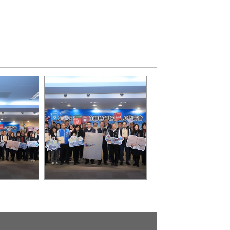
面對氣候變
黃秘書長提到，感謝委員及
0年淨零碳排
各局處首長，VLR 2.0是市
發展的重要
府團隊共同努力的成果