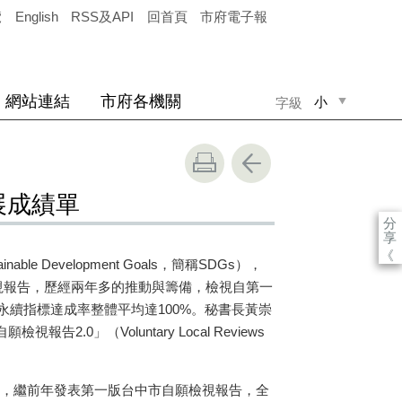
覽
English
RSS及API
回首頁
市府電子報
網站連結
市府各機關
小
字級
中
大
展成績單
分
享
《
e Development Goals，簡稱SDGs），
視報告，歷經兩年多的推動與籌備，檢視自第一
續指標達成率整體平均達100%。秘書長黃崇
告2.0」（Voluntary Local Reviews
。
的實踐，繼前年發表第一版台中市自願檢視報告，全