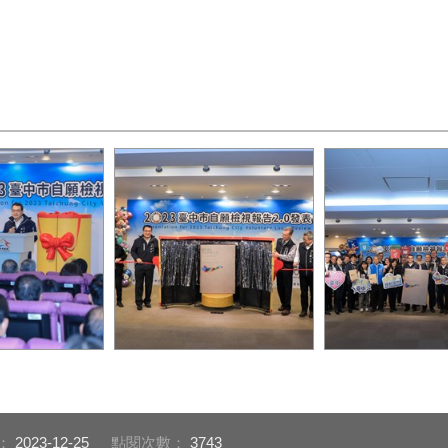
(25)日在市
台中市政府響應聯合國永續
黃秘書長指出，
發表「2023台
發展目標理念，健全永續發
遷的影響，205
報告2.0」
展推動機制，每2年定期發
已成為國際永續
表自願檢視報告
趨勢
：
2023-12-25
點閱次數：
3743