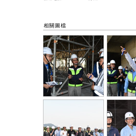
相關圖檔
豐原國兒運座落於豐富專案
運動局李局
當中 可結合在地資源提供完
運關心工程
善服務