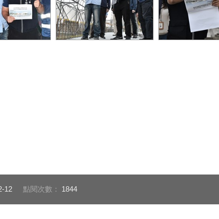
兒運營造施工團
清水國兒運是臺中海線首座
李局長前往施工
持 共同打造臺
運動中心
討論進度與施作
場館
2-12
點閱次數：
1844