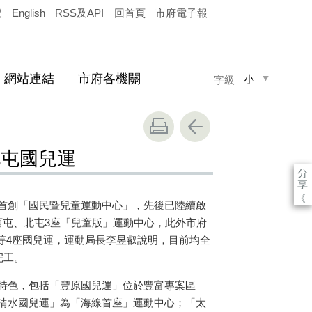
覽
English
RSS及API
回首頁
市府電子報
網站連結
市府各機關
小
字級
中
大
北屯國兒運
分
享
《
首創「國民暨兒童運動中心」，先後已陸續啟
西屯、北屯
3
座「兒童版」運動中心，此外市府
等
4
座國兒運，運動局長李昱叡說明，目前均全
完工。
特色，包括「豐原國兒運」位於豐富專案區
清水國兒運」為「海線首座」運動中心；「太