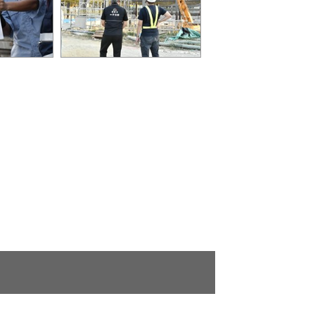
現場與團隊
北屯國兒運是納入中部唯一
情形
專業滑冰場的運動中心