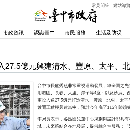
常見問答
網站導
市政資訊
認識臺中
市民服務
生活及防災
27.5億元興建清水、豐原、太平、
台中市長盧秀燕非常重視運動發展，率全國之先
用港區、長春、大里、潭子等
4
座；以及沙鹿、
更投入逾
27.5
億元打造清水、豐原、北屯、太平
數開工積極興建當中，預計今年底至
115
年陸續
李局長表示，各區國兒運中心規劃與設計都具有
域，未來將結合在地發展，提供綜合性服務；「