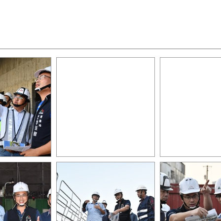
長前往豐原國兒
運動局李局長前往太平國兒
感謝豐原國兒運
進度
運關心工程進度
隊的辛勞與付出