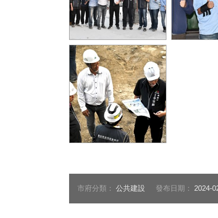
感謝太平國兒運營造與施工
感謝f清水國
團隊的辛勞與付出
隊的辛勞與支
中優質運動
太平國兒運位於坪林森林公
園內 融合室內外完善的運動
休憩空間
市府分類：
公共建設
發布日期：
2024-0