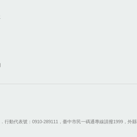
生
網
28-9111．行動代表號：0910-289111，臺中市民一碼通專線請撥1999，外縣市