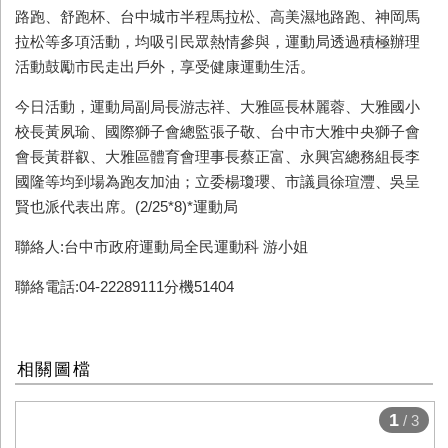
路跑、舒跑杯、台中城市半程馬拉松、高美濕地路跑、神岡馬
拉松等多項活動，均吸引民眾熱情參與，運動局透過積極辦理
活動鼓勵市民走出戶外，享受健康運動生活。
今日活動，運動局副局長游志祥、大雅區長林麗蓉、大雅國小
校長黃夙瑜、國際獅子會總監張子敬、台中市大雅中央獅子會
會長黃群叡、大雅區體育會理事長蔡正富、永興宮總務組長李
國隆等均到場為跑友加油；立委楊瓊瓔、市議員徐瑄灃、吳呈
賢也派代表出席。(2/25*8)*運動局
聯絡人:台中市政府運動局全民運動科 游小姐
聯絡電話:04-22289111分機51404
相關圖檔
1
/ 3