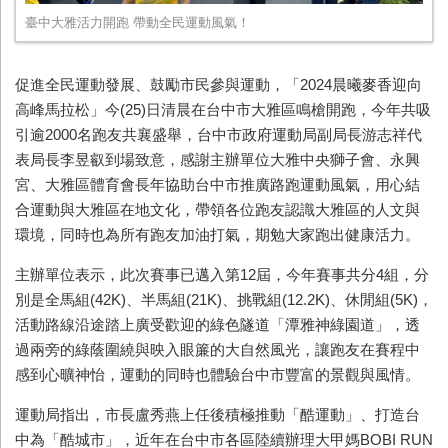
臺中大雅活力開跑 帶動全民運動風氣！
促進全民運動發展、鼓勵市民參與運動，「2024晨曦麥香迎向
高峰馬拉松」今(25)日清晨在台中市大雅區鳴槍開跑，今年共吸
引逾2000名跑友共襄盛舉，台中市政府運動局副局長游志祥代
表局長李昱叡到場致意，感謝主辦單位大雅中央獅子會、永興
宮、大雅區體育會長年協助台中市推廣路跑運動風氣，用心結
合運動與大雅區在地文化，帶領各位跑友認識大雅區的人文與
環境，同時也為所有跑友加油打氣，期勉大家跑出健康活力。
主辦單位表示，此次賽事已邁入第12屆，今年賽事共分4組，分
別是全馬組(42K)、半馬組(21K)、挑戰組(12.2K)、休閒組(5K)，
活動路線沿途踏上廣受歡迎的綠色隧道「潭雅神綠園道」，透
過兩旁的綠蔭圍繞與映入眼簾的大自然風光，讓跑友在賽程中
感到心曠神怡，運動的同時也體驗台中市豐富的景觀與風情。
運動局指出，市長盧秀燕上任後積極推動「酷運動」、打造台
中為「酷城市」，近年在台中市各區陸續辦理大甲媽BOBI RUN