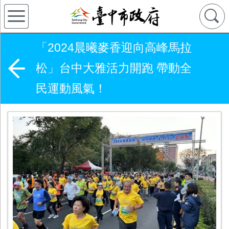
「2024晨曦麥香迎向高峰馬拉
松」台中大雅活力開跑 帶動全
民運動風氣！