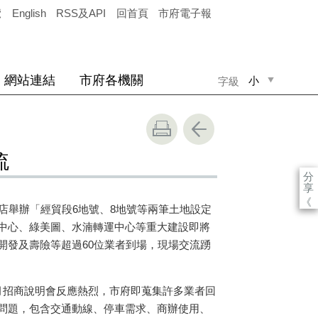
覽
English
RSS及API
回首頁
市府電子報
網站連結
市府各機關
小
字級
中
大
流
分
享
《
店舉辦「經貿段
6
地號、
8
地號等兩筆土地設定
中心、綠美圖、水湳轉運中心等重大建設即將
開發及壽險等超過
60
位業者到場，現場交流踴
月招商說明會反應熱烈，市府即蒐集許多業者回
問題，包含交通動線、停車需求、商辦使用、