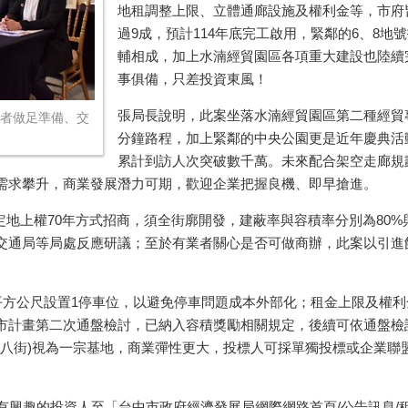
地租調整上限、立體通廊設施及權利金等，市府
過
9
成，預計
114
年底完工啟用，緊鄰的
6
、
8
地號
輔相成，加上水湳經貿園區各項重大建設也陸續
事俱備，只差投資東風！
張局長說明，此案坐落水湳經貿園區第二種經貿
業者做足準備、交
分鐘路程，加上緊鄰的中央公園更是近年慶典活
累計到訪人次突破數千萬。未來配合架空走廊規
需求攀升，商業發展潛力可期，歡迎企業把握良機、即早搶進。
定地上權
70
年方式招商，須全街廓開發，建蔽率與容積率分別為
80%
交通局等局處反應研議；至於有業者關心是否可做商辦，此案以引進
。
平方公尺設置
1
停車位，以避免停車問題成本外部化；租金上限及權利
市計畫第二次通盤檢討，已納入容積獎勵相關規定，後續可依通盤檢
八街
)
視為一宗基地，商業彈性更大，投標人可採單獨投標或企業聯
有興趣的投資人至「台中市政府經濟發展局網際網路首頁
/
公告訊息
/