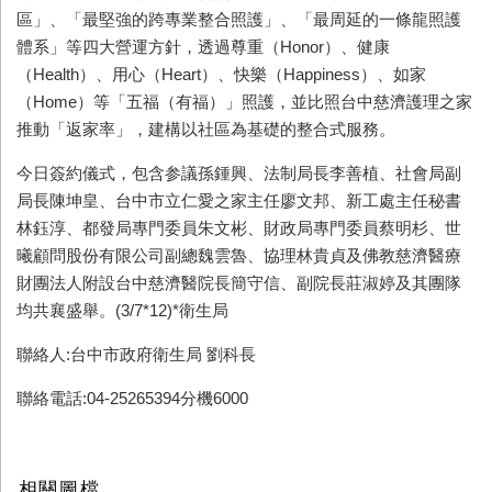
區」、「最堅強的跨專業整合照護」、「最周延的一條龍照護
體系」等四大營運方針，透過尊重（Honor）、健康
（Health）、用心（Heart）、快樂（Happiness）、如家
（Home）等「五福（有福）」照護，並比照台中慈濟護理之家
推動「返家率」，建構以社區為基礎的整合式服務。
今日簽約儀式，包含参議孫鍾興、法制局長李善植、社會局副
局長陳坤皇、台中市立仁愛之家主任廖文邦、新工處主任秘書
林鈺淳、都發局專門委員朱文彬、財政局專門委員蔡明杉、世
曦顧問股份有限公司副總魏雲魯、協理林貴貞及佛教慈濟醫療
財團法人附設台中慈濟醫院長簡守信、副院長莊淑婷及其團隊
均共襄盛舉。(3/7*12)*衛生局
聯絡人:台中市政府衛生局 劉科長
聯絡電話:04-25265394分機6000
相關圖檔