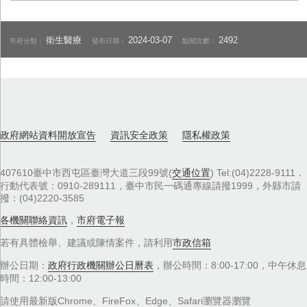
衛生醫療
2024-03-07
2492
市府分類：
發布日期：
點閱次數：
政府網站資料開放宣告
資訊安全政策
隱私權政策
407610臺中市西屯區臺灣大道三段99號(
交通位置
) Tel:(04)2228-9111．
行動代表號：0910-289111，臺中市民一碼通專線請撥1999，外縣市請
撥：(04)2220-3585
各機關聯絡資訊
，
市府電子報
若有具體檢舉、建議或陳情案件，請利用
市政信箱
辦公日期：
政府行政機關辦公日曆表
，辦公時間：8:00-17:00，中午休息
時間：12:00-13:00
請使用最新版Chrome、FireFox、Edge、Safari瀏覽器瀏覽