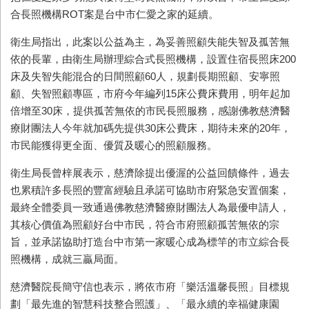
合長照機構ROT案是台中市仁愛之家的延續。
衛生局指出，此案以公益為主，為妥善照顧失能失智及孤苦無
依的長輩，由衛生局辦理綜合式長照機構，設置住宿長照床200
床及失智失能混合的日間照顧60人，規劃長期照顧、安寧照
顧、失智照顧專區，市府今年編列15床公費床費用，明年起加
倍增至30床，提供孤苦無依的市民長照服務，感謝佛教慈濟醫
療財團法人今年就加碼先提供30床公費床，期待未來的20年，
市民能獲得更全面、優質及暖心的照顧服務。
衛生局長曾梓展表示，慈濟除提出優渥的公益回饋條件，過去
也累積許多長照的豐富經驗且承諾可協助市府緊急安置個案，
最終全體委員一致通過佛教慈濟醫療財團法人為最優申請人，
其核心價值為照顧好台中市民，符合市府照顧孤苦無依的宗
旨，並承諾協助打造台中市第一家暖心成為標竿的市立綜合長
照機構，成就三贏局面。
慈濟醫院長簡守信也表示，將依市府「樂活溫馨長照」目標規
劃「最先進的智慧科技整合照護」、「最永續的幸福健康園