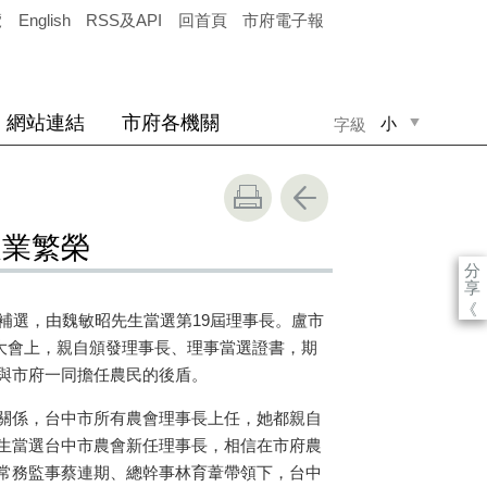
覽
English
RSS及API
回首頁
市府電子報
網站連結
市府各機關
小
字級
中
大
農業繁榮
分
享
《
補選，由魏敏昭先生當選第19屆理事長。盧市
表大會上，親自頒發理事長、理事當選證書，期
與市府一同擔任農民的後盾。
關係，台中市所有農會理事長上任，她都親自
生當選台中市農會新任理事長，相信在市府農
常務監事蔡連期
、
總幹事林育葦帶領下，台中