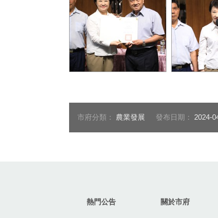
盧市長親自頒發理事廖元湖
盧市長致詞
當選證書
市府分類：
農業發展
發布日期：
2024-0
:::
熱門公告
關於市府