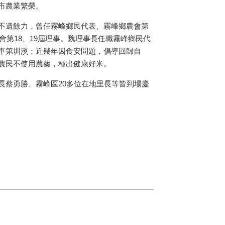
市農業繁榮。
不遺餘力，曾任霧峰鄉民代表、霧峰鄉農會第
會第18、19屆理事。魏理事長任職霧峰鄉民代
車第圳溪；近幾年因食安問題，倡導回歸自
農民不使用農藥，種出健康好米。
長蔡勇勝、霧峰區20多位在地里長等皆到場慶