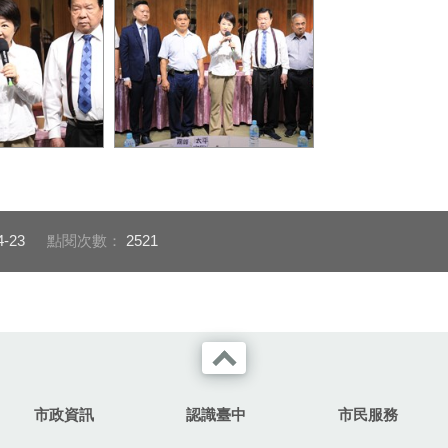
盧市長出席授證典禮
4-23
點閱次數：
2521
市政資訊
認識臺中
市民服務