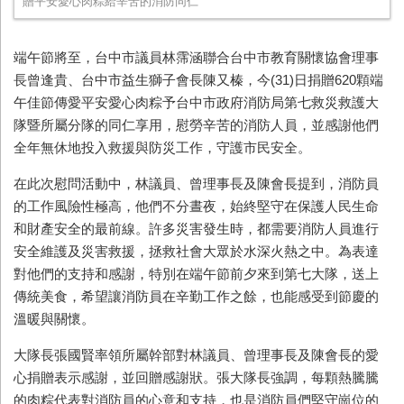
贈平安愛心肉粽給辛苦的消防同仁
端午節將至，台中市議員林霈涵聯合台中市教育關懷協會理事
長曾逢貴、台中市益生獅子會長陳又榛，今(31)日捐贈620顆端
午佳節傳愛平安愛心肉粽予台中市政府消防局第七救災救護大
隊暨所屬分隊的同仁享用，慰勞辛苦的消防人員，並感謝他們
全年無休地投入救援與防災工作，守護市民安全。
在此次慰問活動中，林議員、曾理事長及陳會長提到，消防員
的工作風險性極高，他們不分晝夜，始終堅守在保護人民生命
和財產安全的最前線。許多災害發生時，都需要消防人員進行
安全維護及災害救援，拯救社會大眾於水深火熱之中。為表達
對他們的支持和感謝，特別在端午節前夕來到第七大隊，送上
傳統美食，希望讓消防員在辛勤工作之餘，也能感受到節慶的
溫暖與關懷。
大隊長張國賢率領所屬幹部對林議員、曾理事長及陳會長的愛
心捐贈表示感謝，並回贈感謝狀。張大隊長強調，每顆熱騰騰
的肉粽代表對消防員的心意和支持，也是消防員們堅守崗位的