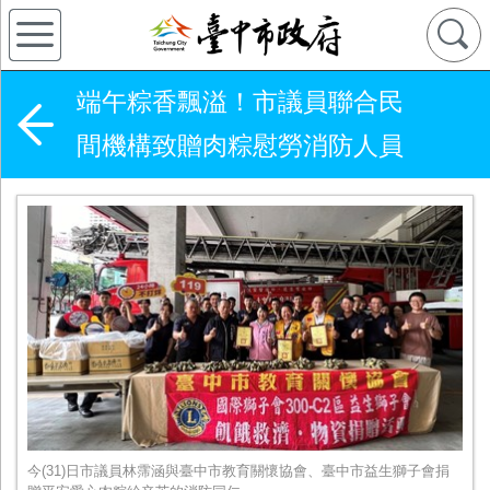
端午粽香飄溢！市議員聯合民
間機構致贈肉粽慰勞消防人員
今(31)日市議員林霈涵與臺中市教育關懷協會、臺中市益生獅子會捐