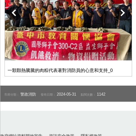
下一張
一顆顆熱騰騰的肉粽代表著對消防員的心意和支持_0
警政消防
2024-05-31
1142
市府分類：
發布日期：
點閱次數：