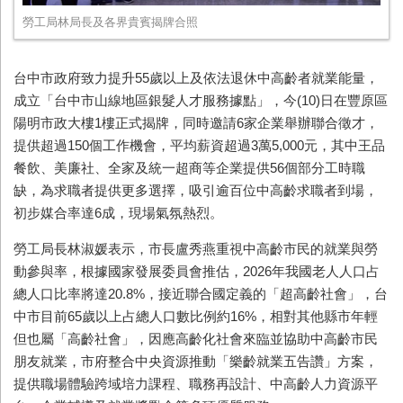
勞工局林局長及各界貴賓揭牌合照
台中市政府致力提升
55
歲以上及依法退休中高齡者就業能量，
成立「台中市山線地區銀髮人才服務據點」，今
(10)
日在豐原區
陽明市政大樓
1
樓正式揭牌，同時邀請
6
家企業舉辦聯合徵才，
提供超過
150
個工作機會，平均薪資超過
3
萬
5,000
元，其中王品
餐飲、美廉社、全家及統一超商等企業提供
56
個部分工時職
缺，為求職者提供更多選擇，吸引逾百位中高齡求職者到場，
初步媒合率達
6
成，現場氣氛熱烈。
勞工局長林淑媛表示，市長盧秀燕重視中高齡市民的就業與勞
動參與率，根據國家發展委員會推估，
2026
年我國老人人口占
總人口比率將達
20.8%
，接近聯合國定義的「超高齡社會」，台
中市目前
65
歲以上占總人口數比例約
16%
，相對其他縣市年輕
但也屬「高齡社會」，因應高齡化社會來臨並協助中高齡市民
朋友就業，市府整合中央資源推動「樂齡就業五告讚」方案，
提供職場體驗跨域培力課程、職務再設計、中高齡人力資源平