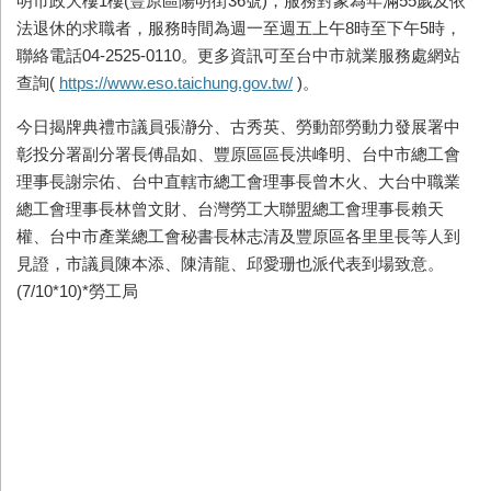
明市政大樓
1
樓
(
豐原區陽明街
36
號
)
，服務對象為年滿
55
歲及依
法退休的求職者，服務時間為週一至週五上午
8
時至下午
5
時，
聯絡電話
04-2525-0110
。更多資訊可至台中市就業服務處網站
查詢
(
https://www.eso.taichung.gov.tw/
)
。
今日揭牌典禮市議員張瀞分、古秀英、勞動部勞動力發展署中
彰投分署副分署長傅晶如、豐原區區長洪峰明、台中市總工會
理事長謝宗佑、台中直轄市總工會理事長曾木火、大台中職業
總工會理事長林曾文財、台灣勞工大聯盟總工會理事長賴天
權、台中市產業總工會秘書長林志清及豐原區各里里長等人到
見證，市議員陳本添、陳清龍、邱愛珊也派代表到場致意。
(7/10*10)*
勞工局