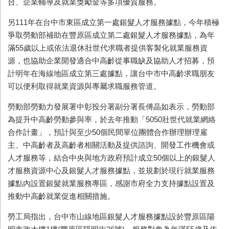
台、企業輔導及就業獎勵金等多項優質服務。
另
111
年在台中市東區成立第一處銀髮人才服務據點，今年積極
爭取勞動部補助在豐原區成立第二處銀髮人才服務據點，為年
滿
55
歲以上或依法退休壯世代求職者提供客製化就業服務資
源，也協助企業開發適合中高齡從事職缺及協助人才招募，預
計明年在海線地區成立第三處據點，讓台中市中高齡求職朋友
可以便利取得就業資源與專屬求職服務管道。
勞動部勞動力發展署中彰投分署副分署長傅晶如表示，勞動部
為提升中高齡勞動參與率，於去年推動「
5050
壯世代就業網絡
合作計畫」，預計與至少
50
個民間單位團體合作辦理辦理雇
主、中高齡者及高齡者相關活動及提供諮詢、開發工作機會或
人才服務等，結合中央與地方政府預計成立
50
個以上的銀髮人
才服務資源中心及銀髮人才服務據點，並規劃於現行就業服務
據點內設置銀髮就業服務專區，感謝市府全力支持據點設置及
推動中高齡就業促進相關措施。
勞工局指出，台中市山線地區銀髮人才服務據點設於豐原區陽