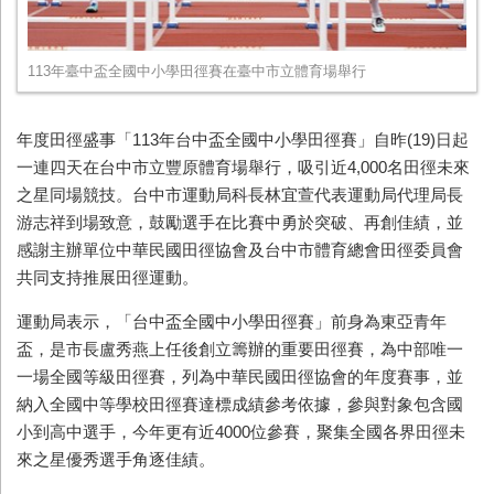
113年臺中盃全國中小學田徑賽在臺中市立體育場舉行
年度田徑盛事「113年台中盃全國中小學田徑賽」自昨(19)日起
一連四天在台中市立豐原體育場舉行，吸引近4,000名田徑未來
之星同場競技。台中市運動局科長林宜萱代表運動局代理局長
游志祥到場致意，鼓勵選手在比賽中勇於突破、再創佳績，並
感謝主辦單位中華民國田徑協會及台中市體育總會田徑委員會
共同支持推展田徑運動。
運動局表示，「台中盃全國中小學田徑賽」前身為東亞青年
盃，是市長盧秀燕上任後創立籌辦的重要田徑賽，為中部唯一
一場全國等級田徑賽，列為中華民國田徑協會的年度賽事，並
納入全國中等學校田徑賽達標成績參考依據，參與對象包含國
小到高中選手，今年更有近4000位參賽，聚集全國各界田徑未
來之星優秀選手角逐佳績。