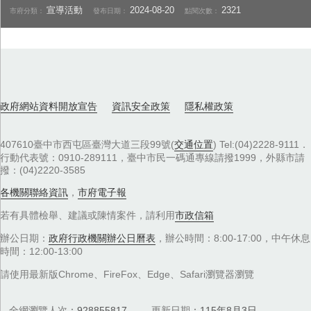
宣導活動
2024-08-20
2321
市府分類：
發布日期：
點閱次數：
政府網站資料開放宣告
資訊安全政策
隱私權政策
407610臺中市西屯區臺灣大道三段99號(
交通位置
) Tel:(04)2228-9111．
行動代表號：0910-289111，臺中市民一碼通專線請撥1999，外縣市請
撥：(04)2220-3585
各機關聯絡資訊
，
市府電子報
若有具體檢舉、建議或陳情案件，請利用
市政信箱
辦公日期：
政府行政機關辦公日曆表
，辦公時間：8:00-17:00，中午休息
時間：12:00-13:00
請使用最新版Chrome、FireFox、Edge、Safari瀏覽器瀏覽
全網瀏覽人次
928855817
更新日期
115年8月3日