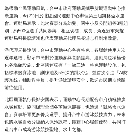
為帶動全民運動風氣，台中市政府運動局攜手所屬運動中心推
廣運動，今(21)日於北區國民運動中心辦理第三屆凱格盃水運
會。運動局表示，此次賽事分為幼兒、國中小及公開組等3種組
別，約500位選手共同參與，相互切磋、成長，角逐冠軍榮耀，
運動局科長廖誼鴻也代表運動局代理局長游志祥到場致意。
游代理局長說明，台中市運動中心各有特色，各場館使用人次
逐年遞增，顯示市民對於運動參與意願提高。運動局也積極優
化各場館設施，北區國運獨有「一館三池」特色運動設施，包
括標準競賽泳池、訓練池及5米深的跳水池，並首次引進「AI防
護系統」輔助救生員，提升游泳環境安全，歡迎市民朋友踴躍
前往使用。
北區國運執行長鄭安國表示，運動中心長期配合市府積極推廣
水域運動、協同辦理全國各項游泳競賽，也透過「凱格盃水運
會」賽事培育更多菁英選手、提升台中市游泳競技實力，未來
也將水域自救分級納入泳池課程，期藉中心場館優勢，共同打
造台中市成為游泳競技聖地、水上之都。