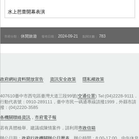
水上芭蕾開幕表演
休閒旅遊
2024-09-21
783
市府分類：
發布日期：
點閱次數：
政府網站資料開放宣告
資訊安全政策
隱私權政策
407610臺中市西屯區臺灣大道三段99號(
交通位置
) Tel:(04)2228-9111．
行動代表號：0910-289111，臺中市民一碼通專線請撥1999，外縣市請
撥：(04)2220-3585
各機關聯絡資訊
，
市府電子報
若有具體檢舉、建議或陳情案件，請利用
市政信箱
辦公日期：
政府行政機關辦公日曆表
，辦公時間：8:00-17:00，中午休息