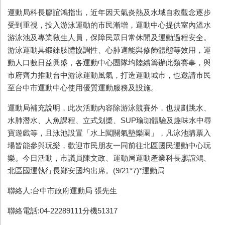
運動局科長廖誼鴻指出，近年因天氣炎熱及水域自救觀念逐步
受到重視，投入游泳運動的市民漸增，運動中心提供室內溫水
游泳池及專業救生人員，保障民眾日常休閒及運動過程安全。
游泳運動具鍛鍊肢體協調性、心肺適能與修飾體態等效用，運
動人口數日益興盛，各運動中心團隊均陸續籌辦此類賽事，與
市府齊力推動台中游泳運動風氣，打造運動城市，也邀請市民
至台中市運動中心使用優質運動服務及設施。
運動局補充說明，此次活動內容除游泳競賽外，也規劃跳水、
水肺潛水、人魚課程、立式划槳、SUP瑜珈體驗及趣味水中尋
寶遊戲等，且泳池設置「水上闖關氣墊樂園」，凡泳池購票入
場皆能參與玩樂，歡迎市民朋友一同前往北區國民運動中心玩
樂。今日活動，市議員陳文政、運動局運動產業科長廖誼鴻、
北區國運執行長鄭安國均出席。(9/21*7)*運動局
聯絡人:台中市政府運動局 張先生
聯絡電話:04-22289111分機51317