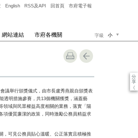
覽
English
RSS及API
回首頁
市府電子報
網站連結
市府各機關
小
字級
中
大
分
享
《
市政會議舉行頒獎儀式，由市長盧秀燕親自頒獎表
廉能透明措施參賽，共13個機關獲獎，涵蓋藝
等領域與民眾權益高度相關的業務，落實「陽
各項優質廉潔的政策，同時激勵公務員精益求
關，可見公務員貼心溫暖、公正落實且積極推