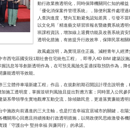
動行政業務透明化，同時保障機關同仁知的權益
「優化消保案件管理系統」，除便利案件處理過
人查詢進度，雙向互動避免認知差異，引發不當
以文化局「精進藝文研習班報名暨繳費系統透明
班課程資訊，增加線上退費功能及改善系統資安
透明化措施，有效提升行政效率，保障民眾相關
政風處說明，為實現居住正義、減輕青年人經濟
市西屯區國安段1期社會住宅統包工程」，即導入4D BIM 建築設
確實掌握訊息等等創新透明作為，在可預見風險先妥適採取預防作為，
開廉能透明等效能。
停三立體停車場新建工程」作品，在規劃初期召開設計理念說明會，
，增加施工透明度，掌握並研判風險且提出對應方案；同時置入公民參
建築系帶領學生實地觀摩互動交流，除傾聽民意，更達落實廉能透明
台中施政向前邁進的三大主軸，也是打造幸福宜居城市的關鍵，在陽
各機關用心回應且持續推動行政透明措施，以簡政便民思維激發各機
踐「守護台中 堅持幸福 與廉同行」的承諾。