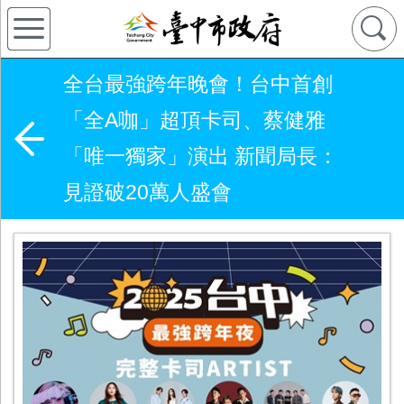
全台最強跨年晚會！台中首創
「全A咖」超頂卡司、蔡健雅
「唯一獨家」演出 新聞局長：
見證破20萬人盛會