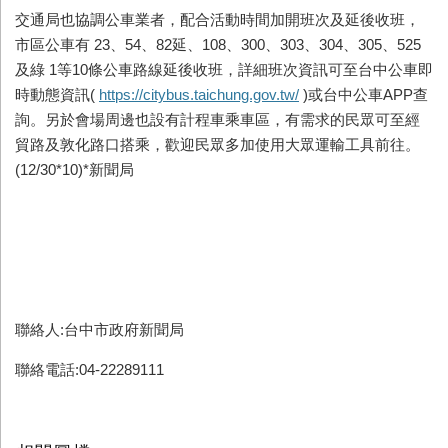
交通局也協調公車業者，配合活動時間加開班次及延後收班，
市區公車有
23
、
54
、
82
延、
108
、
300
、
303
、
304
、
305
、
525
及綠
1
等
10
條公車路線延後收班，詳細班次資訊可至台中公車即
時動態資訊
(
https://citybus.taichung.gov.tw/
)
或台中公車
APP
查
詢。另於會場周邊也設有計程車乘車區，有需求的民眾可至經
貿路及敦化路口搭乘，歡迎民眾多加使用大眾運輸工具前往。
(12/30*10)*
新聞局
聯絡人:台中市政府新聞局
聯絡電話:04-22289111