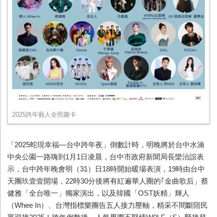
2025跨年藝人全照圖卡
「
2025
蛇現幸福—台中跨年夜」倒數計時，明晚將於台中水湳
中央公園一路嗨到
1
月
1
日凌晨，台中市政府新聞局長欒治誼表
示，台中跨年晚會明（
31
）日
18
時開始暖場表演，
19
時由台中
天團玖壹壹開場，
22
時
30
分後將有紅遍華人圈的｢金曲歌后」蔡
健雅「全台唯一」獨家演出，以及韓國「
OST
妖精」輝人
（
Whee In
）、台灣指標樂團告五人接力壓軸，精采不間斷陪民