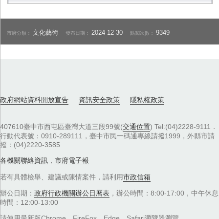
文化藝術
2024-12-30
9349
市府分類：
發布日期：
點閱次數：
政府網站資料開放宣告
資訊安全政策
隱私權政策
407610臺中市西屯區臺灣大道三段99號(
交通位置
) Tel:(04)2228-9111．
行動代表號：0910-289111，臺中市民一碼通專線請撥1999，外縣市請
撥：(04)2220-3585
各機關聯絡資訊
，
市府電子報
若有具體檢舉、建議或陳情案件，請利用
市政信箱
辦公日期：
政府行政機關辦公日曆表
，辦公時間：8:00-17:00，中午休息
時間：12:00-13:00
請使用最新版Chrome、FireFox、Edge、Safari瀏覽器瀏覽