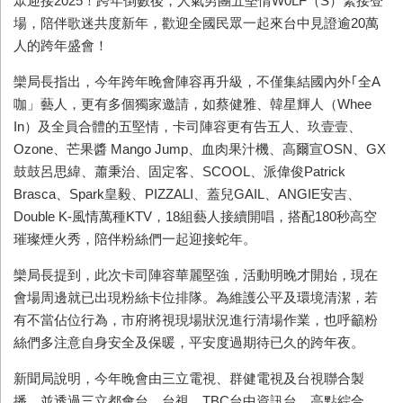
眾迎接
2025
！跨年倒數後，人氣男團五堅情
W0LF
（
S
）緊接登
場，陪伴歌迷共度新年，歡迎全國民眾一起來台中見證逾
20
萬
人的跨年盛會！
欒局長指出，今年跨年晚會陣容再升級，不僅集結國內外｢全
A
咖」藝人，更有多個獨家邀請，如蔡健雅、韓星輝人（
Whee
In
）及全員合體的五堅情，卡司陣容更有告五人、玖壹壹、
Ozone
、芒果醬
Mango Jump
、血肉果汁機、高爾宣
OSN
、
GX
鼓鼓呂思緯、蕭秉治、固定客、
SCOOL
、派偉俊
Patrick
Brasca
、
Spark
皇毅、
PIZZALI
、蓋兒
GAIL
、
ANGIE
安吉、
Double K-
風情萬種
KTV
，
18
組藝人接續開唱，搭配
180
秒高空
璀璨煙火秀，陪伴粉絲們一起迎接蛇年。
欒局長提到，此次卡司陣容華麗堅強，活動明晚才開始，現在
會場周邊就已出現粉絲卡位排隊。為維護公平及環境清潔，若
有不當佔位行為，市府將視現場狀況進行清場作業，也呼籲粉
絲們多注意自身安全及保暖，平安度過期待已久的跨年夜。
新聞局說明，今年晚會由三立電視、群健電視及台視聯合製
播，並透過三立都會台、台視、
TBC
台中資訊台、高點綜合