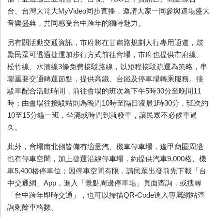
台、台灣大哥大
MyVideo
同步直播，邀請大家一同參與這場盛大
音樂盛典，共同感受台中跨年的獨特魅力。
另有關活動交通資訊，市府將在甘肅路規劃人行專用通道，鼓
勵民眾可透過捷運加步行方式前往會場，市府也提供市府線、
松竹線、水湳線
3
條免費接駁路線，以短程接駁疏運為策略，串
聯重要交通轉運節點，提供高鐵、台鐵及停車場轉乘服務。接
駁車配合活動時間，前往會場的班次為下午
5
時
30
分至晚間
11
時；由會場往接駁站則為晚間
10
時至隔日凌晨
1
時
30
分，班次約
10
至
15
分鐘一班，坐滿或時間到就發車，讓民眾不必候車過
久。
此外，會場南北側皆備有適量汽、機車停車場，逢甲商圈周邊
也有停車空間，加上捷運沿線停車場，約提供汽車
9,000
格、機
車
5,400
格停車位；因停車空間有限，請民眾出發前先下載「台
中交通網」
App
，進入「景點周邊停車場」頁面查詢，或搜尋
「台中跨年即時交通」，也可以掃描
QR-Code
進入專屬網站查
詢剩餘車格數。