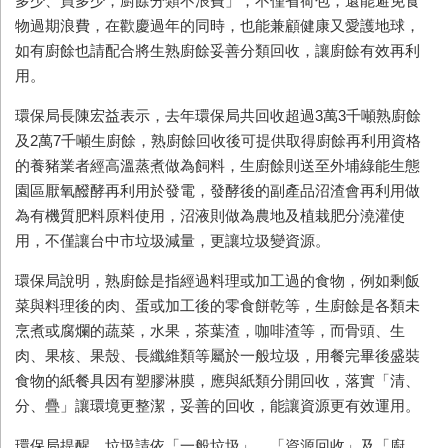
多少、買多少，廚餘分類不浪費」，不僅省荷包，還能避免食
物過期浪費，在歡慶過年的同時，也能兼顧健康又愛護地球，
如有廚餘也請配合將生熟廚餘妥善分類回收，讓廚餘有效再利
用。
環保局長陳宏益表示，去年環保局共回收超過3萬3千噸熟廚餘
及2萬7千噸生廚餘，熟廚餘回收後可提供取得廚餘再利用資格
的養豬業者經高溫蒸煮做為飼料，生廚餘則送至外埔綠能生態
園區厭氧醱酵再利用於發電，發酵後的副產品沼渣會再利用做
為有機質肥料原料使用，沼液則做為農地及植栽肥分澆灌使
用，不僅讓台中市垃圾減量，更讓垃圾變資源。
環保局說明，熟廚餘是指經過料理或加工過的食物，例如剩飯
菜與料理後的肉、蛋或加工後的零食餅乾等，生廚餘是各類未
烹煮或腐爛的蔬菜，水果，茶葉渣，咖啡渣等，而骨頭、生
肉、果核、果殼、長纖維類等屬於一般垃圾，用餐完畢後盛裝
食物的紙餐具因有塑膠淋膜，應與紙類分開回收，落實「清、
分、疊」讓環境更整潔，妥善的回收，能讓資源更有效運用。
環保局提醒，垃圾請依「一般垃圾」、「資源回收」及「廚