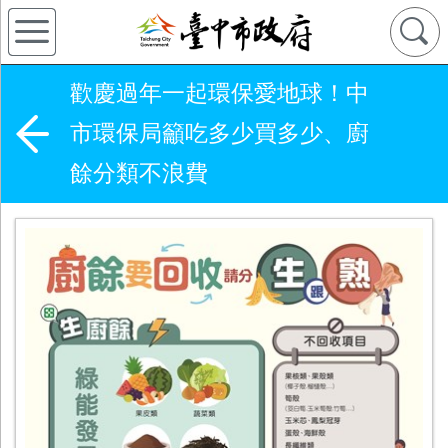
歡慶過年一起環保愛地球！中
市環保局籲吃多少買多少、廚
餘分類不浪費