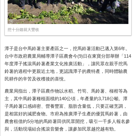
挖十分鐘就大豐收
潭子是台中馬鈴薯主要產區之一，挖馬鈴薯活動已邁入第
6
年。
台中市政府農業局輔導潭子區農會今
(9)
日在東寶分部舉辦「
114
年度潭子搖滾馬鈴薯產業文化推廣活動」，讓民眾在親手挖馬
鈴薯的過程中更親近土地，更認識潭子的農特產，同時體驗農
民耕作的辛苦及收穫後的喜悅。
農業局指出，潭子區農作物以水稻、竹筍、馬鈴薯、椪柑等為
主，其中馬鈴薯種植面積約
140
公頃，年產量約
3,718
公噸。潭
子馬鈴薯口感綿密、營養豐富、脂肪含量低，只要正確烹調，
是相當好的減肥食物。市府為推廣潭子生產的優質馬鈴薯，由
農會租借約
5
分地的馬鈴薯田供民眾開挖，吸引一千多人報名參
與，活動現場結合搖滾音樂會，讓參加民眾越挖越有勁。