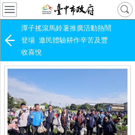
潭子搖滾馬鈴薯推廣活動熱鬧
登場 邀民體驗耕作辛苦及豐
收喜悅