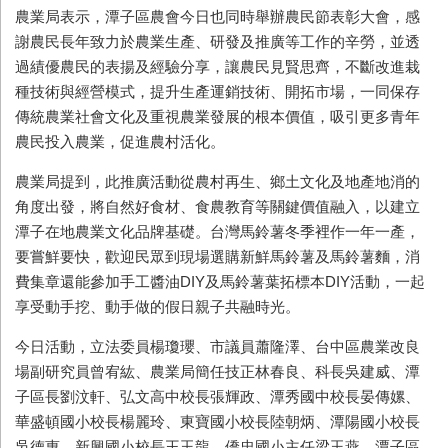
農業局表示，潭子區農會今日也同時舉辦農民節表彰大會，感
謝農民長年致力於農業生產、研發及推廣等工作的辛勞，並透
過績優農民的表揚及經驗分享，讓農民見賢思齊，不斷改進栽
種技術與經營模式，提升生產運銷技術、開拓市場，一同保存
傳統農業社會文化及重視農業發展的根本價值，吸引更多青年
農民投入農業，促進農村活化。
農業局提到，此推廣活動從農村再生、鄉土文化及地產地消的
角度出發，將自然好食材、食農教育等關鍵價值融入，以建立
潭子在地農業文化品牌基礎。台灣馬鈴薯冬季裡作一年一產，
要嘗鮮要快，歡迎民眾到現場選購新鮮馬鈴薯及馬鈴薯麵，消
費集章還能參加手工醬油
DIY
及馬鈴薯葉拓標本
DIY
活動，一起
享受動手挖、動手做的假日親子共融時光。
今日活動，立法委員楊瓊瓔、市議員蕭隆澤、台中區農業改良
場副研究員曾宥紘、農業局簡任技正林春良、科長吳建威、潭
子區長劉汶軒、弘文高中校長張輝政、潭秀國中校長晏傳嫘、
華盛頓國小校長楊麗玲、東寶國小校長陸朝炳、潭陽國小校長
吳德惠、新興國小校長王玉龍、僑忠國小主任梁玉燕、潭子區