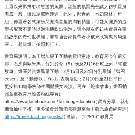
上還以光影投射出悠游的魚群，湛藍的氛圍光芒讓人彷彿置身
海底一般，讓民眾驚呼連連！此外，鄰近的「奇幻森林」燈
組，佈置著各式繽紛又充滿童趣的淘氣精靈，可愛又圓潤的造
型搭配著不定時以泡泡機吹出泡泡，讓小朋友們彷彿置身在童
話故事的奇幻世界裡，非常適合家長帶著小孩來欣賞教育局燈
區，一起賞燈、拍照和打卡。
教育局說明，為了增加親子互動的賞燈意趣，教育局今年還安
排「石虎與歐米馬」分别於今（
9
）晚及
2
月
16
日晚上到「蛇畫
故事」燈區與賞燈民眾互動；
2
月
15
日及
22
日分別舉辦「號召
coser
」及「動漫歌手
Yaki
」表演活動；
2
月
10
日至
21
日平日，
更安排
10
組學校師生團體藝文表演。另在「蛇畫故事」燈區拍
照並至教育局臉書粉絲專頁
(
https://www.facebook.com/TaichungEducation )
留言分享，就有
機會抽中平板。更多燈會最新消息歡迎至台中觀光旅遊網查詢
(
https://travel. taichung.gov.tw/
)
查詢。
(12/8*6)*
教育局