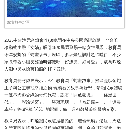
蛇畫故事燈區
2025
中台灣元宵燈會昨
(8)
晚間在中央公園亮燈啟動，全台唯一
移動式主燈「女媧」吸引
15
萬民眾到場一睹女神風采，教育局
今年規劃的「蛇畫故事」燈區，多項燈組設計超卡哇伊，不少
家長帶著小朋友經過時都驚呼「好漂亮、好可愛」，成為昨晚
人潮中民眾搶著拍照的打卡景點。
教育局長蔣偉民表示，今年教育局「蛇畫故事」燈區是以金蛇
王子與公主尋找幸福之物
-
琉璃石的故事為發想，帶領民眾體驗
一連串光影交織的奇幻旅程，設有「開啟藝境」、「條漫世
代」、「彩繪迷宮」、「璀璨琉璃」、「奇幻森林」、「追尋
幸符」等
6
座精心設計的燈組，每一處都散發著絢麗的光彩。
教育局表示，昨晚讓民眾駐足搶拍的「璀璨琉璃」燈組，周遭
佈置著隨風搖曳的水母燈圍繞著緩緩一開一合的貝殼寶盒，地