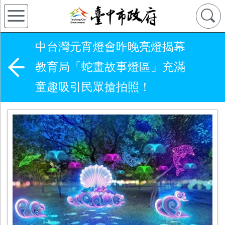
中台灣元宵燈會昨晚亮燈揭幕
教育局「蛇畫故事燈區」充滿
童趣吸引民眾搶拍照！