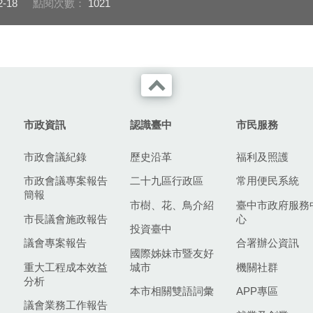
2-18
點閱次數：
1021
市政資訊
認識臺中
市民服務
市政會議紀錄
歷史沿革
福利及照護
市政會議專案報告
二十九區行政區
常用便民系統
簡報
市樹、花、鳥介紹
臺中市政府服務
市長議會施政報告
心
投資臺中
議會專案報告
合署辦公資訊
國際姊妹市暨友好
重大工程成本效益
城市
機關社群
分析
本市相關雙語詞彙
APP專區
議會業務工作報告