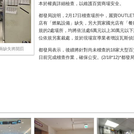
本於權責詳細檢查，以維護百貨商場安全。
都發局說明，2月17日稽查場所中，麗寶OUTLET 
店有「燃氣設備」缺失，另大買家國光店有「餐
規的2處場所，均將依法處6萬元以上30萬元以
位依規另案裁處，並於現場宣導業者增設瓦斯偵
兩缺失將開罰
都發局表示，後續將針對尚未稽查的18家大型百
日前完成稽查作業，確保公安。(2/18*12)*都發