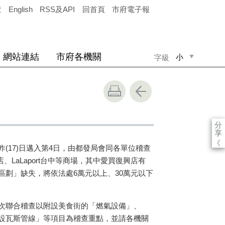
覽
English
RSS及API
回首頁
市府電子報
網站連結
市府各機關
小
字級
中
大
分
享
《
(17)日邁入第4日，由都發局會同各單位稽查
店、LaLaport台中等商場，其中愛買復興店有
區劃」缺失，將依法處6萬元以上、30萬元以下
次聯合稽查以附設美食街的「燃氣設備」、
設瓦斯管線」等項目為稽查重點，並請各機關