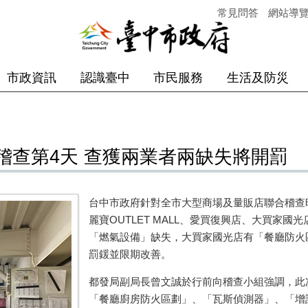
常見問答
網站導
市政資訊
認識臺中
市民服務
生活及防災
稽查第4天 查獲兩業者兩缺失將開罰
台中市政府針對全市大型商場及量販店聯合稽查昨
麗寶OUTLET MALL、愛買復興店、大買家國光
「燃氣設備」缺失，大買家國光店有「餐廳防火
罰鍰並限期改善。
都發局副局長曾文誠於行前向稽查小組強調，此
「餐廳廚房防火區劃」、「瓦斯偵測器」、「增