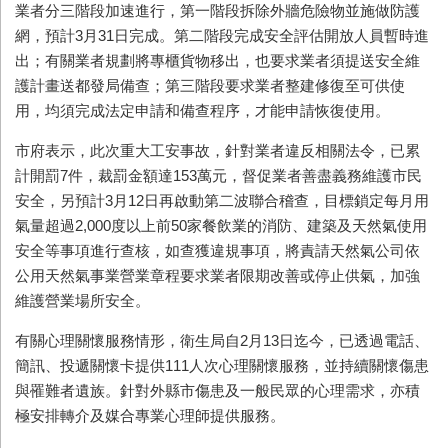
業者分三階段加速進行，第一階段拆除外牆危險物並施做防護
網，預計3月31日完成。第二階段完成安全評估開放人員暫時進
出；有關業者規劃將專櫃貨物移出，也要求業者須提送安全維
護計畫送都發局備查；第三階段要求業者整建修復至可供使
用，均須完成法定申請和備查程序，才能申請恢復使用。
市府表示，此次重大工安事故，針對業者違反相關法令，已累
計開罰7件，裁罰金額達153萬元，督促業者善盡義務維護市民
安全，另預計3月12日再啟動第二波聯合稽查，目標鎖定每月用
氣量超過2,000度以上前50家餐飲業的消防、建築及天然氣使用
安全等事項進行查核，如查獲違規事項，將責請天然氣公司依
公用天然氣事業營業章程要求業者限期改善或停止供氣，加強
維護營業場所安全。
有關心理關懷服務情形，衛生局自2月13日迄今，已透過電話、
簡訊、投遞關懷卡提供111人次心理關懷服務，並持續關懷傷患
與罹難者遺族。針對外縣市傷患及一般民眾的心理需求，亦積
極安排轉介及媒合專業心理師提供服務。