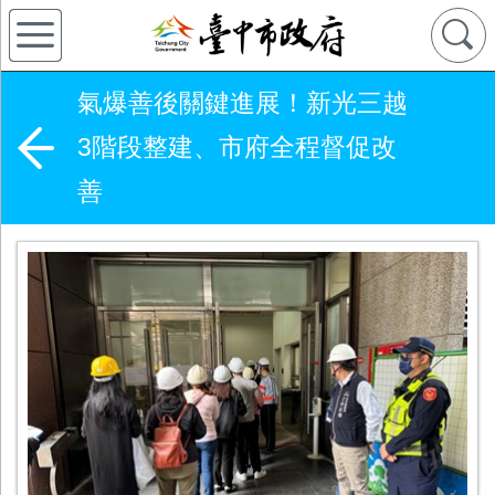
氣爆善後關鍵進展！新光三越
3階段整建、市府全程督促改
善