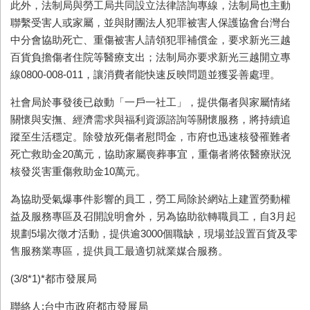
此外，法制局與勞工局共同設立法律諮詢專線，法制局也主動
聯繫受害人或家屬，並與財團法人犯罪被害人保護協會台灣台
中分會協助死亡、重傷被害人請領犯罪補償金，要求新光三越
百貨負擔傷者住院等醫療支出；法制局亦要求新光三越開立專
線0800-008-011，讓消費者能快速反映問題並獲妥善處理。
社會局於事發後已啟動「一戶一社工」，提供傷者與家屬情緒
關懷與安撫、經濟需求與福利資源諮詢等關懷服務，將持續追
蹤至生活穩定。除發放死傷者慰問金，市府也迅速核發罹難者
死亡救助金20萬元，協助家屬喪葬事宜，重傷者將依醫療狀況
核發災害重傷救助金10萬元。
為協助受氣爆事件影響的員工，勞工局除於網站上建置勞動權
益及服務專區及召開說明會外，另為協助欲轉職員工，自3月起
規劃5場次徵才活動，提供逾3000個職缺，現場並設置百貨及零
售服務業專區，提供員工最適切就業媒合服務。
(3/8*1)*都市發展局
聯絡人:台中市政府都市發展局