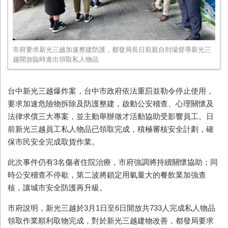
市府要求新光三越加速整建防護，都發局長日前親自到場督導新光三
越開放臨時進出領取私人物品
台中新光三越爆炸案，台中市政府依法重罰並勒令停止使用，
要求加速危險物拆除及防護整建，啟動公安稽查、心理關懷及
法律求償三大專案，並主動舉辦徵才活動協助受影響員工。日
前新光三越員工私人物品已領取完成，積極審核安全計劃，確
保市民安全完成取貨作業。
此次事件仍有3名傷者住院治療，市府強調將持續關懷協助；同
時公安稽查不停歇，第二波將鎖定用氣量大的餐飲業加強查
核，讓城市安全防護再升級。
市府說明，新光三越於3月1日至6日開放共733人完成私人物品
領取作業順利取物完成，對於新光三越建物改善，都發局要求